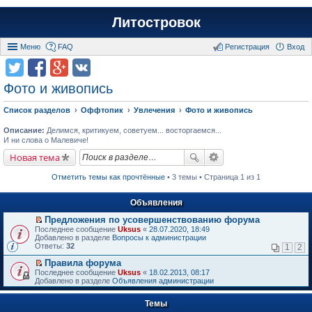
Литостровок
Меню
FAQ
Регистрация
Вход
Фото и живопись
Список разделов
Оффтопик
Увлечения
Фото и живопись
Описание:
Делимся, критикуем, советуем... восторгаемся...
И ни слова о Малевиче!
Новая тема
Отметить темы как прочтённые
• 3 темы • Страница 1 из 1
Объявления
Предложения по усовершенствованию форума
П
Последнее сообщение
Uksus
«
28.07.2020, 18:49
е
Добавлено в разделе
Вопросы к администрации
р
Ответы:
32
1
2
е
й
Правила форума
т
П
Последнее сообщение
Uksus
«
18.02.2013, 08:17
и
е
Добавлено в разделе
Объявления администрации
к
р
п
е
е
Темы
й
р
т