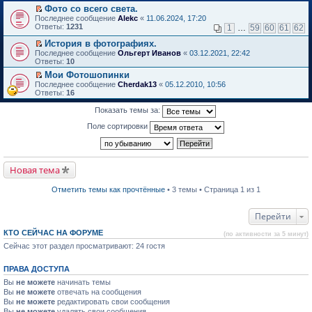
в
Фото со всего света.
и
о
П
к
Последнее сообщение
Alekc
«
11.06.2024, 17:20
м
е
п
Ответы:
1231
1
…
59
60
61
62
у
р
е
н
е
р
История в фотографиях.
е
й
в
П
Последнее сообщение
Ольгерт Иванов
«
03.12.2021, 22:42
п
т
о
е
Ответы:
10
р
и
м
р
о
Мои Фотошопинки
к
у
е
ч
П
п
н
Последнее сообщение
й
Cherdak13
«
05.12.2010, 10:56
и
е
е
е
Ответы:
т
16
т
р
р
п
и
а
е
в
р
к
Показать темы за:
н
й
о
о
п
н
т
м
ч
е
Поле сортировки
о
и
у
и
р
м
к
н
т
в
у
п
е
а
о
с
е
п
н
м
о
р
р
н
Новая тема
у
о
в
о
о
н
б
о
ч
м
е
Отметить темы как прочтённые
• 3 темы • Страница 1 из 1
щ
м
и
у
п
е
у
т
с
р
н
н
а
о
о
Перейти
и
е
н
о
ч
ю
п
н
б
и
КТО СЕЙЧАС НА ФОРУМЕ
р
о
щ
(по активности за 5 минут)
т
о
м
е
а
Сейчас этот раздел просматривают: 24 гостя
ч
у
н
н
и
с
и
н
т
о
ю
о
ПРАВА ДОСТУПА
а
о
м
Вы
не можете
начинать темы
н
б
у
н
Вы
не можете
щ
отвечать на сообщения
с
о
е
Вы
не можете
о
редактировать свои сообщения
м
н
о
Вы
не можете
удалять свои сообщения