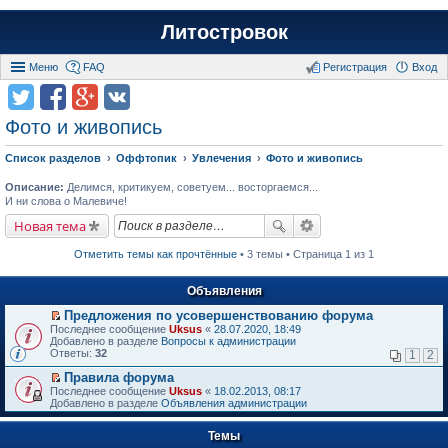
Литостровок
Меню
FAQ
Регистрация
Вход
Фото и живопись
Список разделов
Оффтопик
Увлечения
Фото и живопись
Описание:
Делимся, критикуем, советуем... восторгаемся...
И ни слова о Малевиче!
Новая тема
Отметить темы как прочтённые
• 3 темы • Страница 1 из 1
Объявления
Предложения по усовершенствованию форума
П
Последнее сообщение
Uksus
«
28.07.2020, 18:49
е
Добавлено в разделе
Вопросы к администрации
р
Ответы:
32
1
2
е
й
Правила форума
т
П
Последнее сообщение
Uksus
«
18.02.2013, 08:17
и
е
Добавлено в разделе
Объявления администрации
к
р
п
е
е
Темы
й
р
т