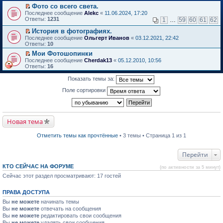
в
Фото со всего света.
и
о
П
к
Последнее сообщение
Alekc
«
11.06.2024, 17:20
м
е
п
Ответы:
1231
1
…
59
60
61
62
у
р
е
н
е
р
История в фотографиях.
е
й
в
П
Последнее сообщение
Ольгерт Иванов
«
03.12.2021, 22:42
п
т
о
е
Ответы:
10
р
и
м
р
о
Мои Фотошопинки
к
у
е
ч
П
п
н
Последнее сообщение
й
Cherdak13
«
05.12.2010, 10:56
и
е
е
е
Ответы:
т
16
т
р
р
п
и
а
е
в
р
к
Показать темы за:
н
й
о
о
п
н
т
м
ч
е
Поле сортировки
о
и
у
и
р
м
к
н
т
в
у
п
е
а
о
с
е
п
н
м
о
р
р
н
Новая тема
у
о
в
о
о
н
б
о
ч
м
е
Отметить темы как прочтённые
• 3 темы • Страница 1 из 1
щ
м
и
у
п
е
у
т
с
р
н
н
а
о
о
Перейти
и
е
н
о
ч
ю
п
н
б
и
КТО СЕЙЧАС НА ФОРУМЕ
р
о
щ
(по активности за 5 минут)
т
о
м
е
а
Сейчас этот раздел просматривают: 17 гостей
ч
у
н
н
и
с
и
н
т
о
ю
о
ПРАВА ДОСТУПА
а
о
м
Вы
не можете
начинать темы
н
б
у
н
Вы
не можете
щ
отвечать на сообщения
с
о
е
Вы
не можете
о
редактировать свои сообщения
м
н
о
Вы
не можете
удалять свои сообщения