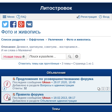
Литостровок
Меню
FAQ
Регистрация
Вход
Фото и живопись
Список разделов
Оффтопик
Увлечения
Фото и живопись
Описание:
Делимся, критикуем, советуем... восторгаемся...
И ни слова о Малевиче!
Новая тема
Отметить темы как прочтённые
• 3 темы • Страница 1 из 1
Объявления
Предложения по усовершенствованию форума
П
Последнее сообщение
Uksus
«
28.07.2020, 18:49
е
Добавлено в разделе
Вопросы к администрации
р
Ответы:
32
1
2
е
й
Правила форума
т
П
Последнее сообщение
Uksus
«
18.02.2013, 08:17
и
е
Добавлено в разделе
Объявления администрации
к
р
п
е
е
Темы
й
р
т