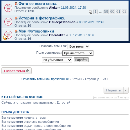
в
Фото со всего света.
и
о
П
к
Последнее сообщение
Alekc
«
11.06.2024, 17:20
м
е
п
Ответы:
1231
1
…
59
60
61
62
у
р
е
н
е
р
История в фотографиях.
е
й
в
П
Последнее сообщение
Ольгерт Иванов
«
03.12.2021, 22:42
п
т
о
е
Ответы:
10
р
и
м
р
о
Мои Фотошопинки
к
у
е
ч
П
п
н
Последнее сообщение
й
Cherdak13
«
05.12.2010, 10:56
и
е
е
е
Ответы:
т
16
т
р
р
п
и
а
е
в
р
к
Показать темы за:
н
й
о
о
п
н
т
м
ч
е
Поле сортировки
о
и
у
и
р
м
к
н
т
в
у
п
е
а
о
с
е
п
н
м
о
р
р
н
Новая тема
у
о
в
о
о
н
б
о
ч
м
е
Отметить темы как прочтённые
• 3 темы • Страница 1 из 1
щ
м
и
у
п
е
у
т
с
р
н
н
а
о
о
Перейти
и
е
н
о
ч
ю
п
н
б
и
КТО СЕЙЧАС НА ФОРУМЕ
р
о
щ
(по активности за 5 минут)
т
о
м
е
а
Сейчас этот раздел просматривают: 11 гостей
ч
у
н
н
и
с
и
н
т
о
ю
о
ПРАВА ДОСТУПА
а
о
м
Вы
не можете
начинать темы
н
б
у
н
Вы
не можете
щ
отвечать на сообщения
с
о
е
Вы
не можете
о
редактировать свои сообщения
м
н
о
Вы
не можете
удалять свои сообщения