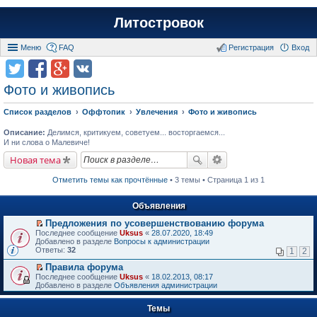
Литостровок
Меню
FAQ
Регистрация
Вход
Фото и живопись
Список разделов
Оффтопик
Увлечения
Фото и живопись
Описание:
Делимся, критикуем, советуем... восторгаемся...
И ни слова о Малевиче!
Новая тема
Отметить темы как прочтённые
• 3 темы • Страница 1 из 1
Объявления
Предложения по усовершенствованию форума
П
Последнее сообщение
Uksus
«
28.07.2020, 18:49
е
Добавлено в разделе
Вопросы к администрации
р
Ответы:
32
1
2
е
й
Правила форума
т
П
Последнее сообщение
Uksus
«
18.02.2013, 08:17
и
е
Добавлено в разделе
Объявления администрации
к
р
п
е
е
Темы
й
р
т