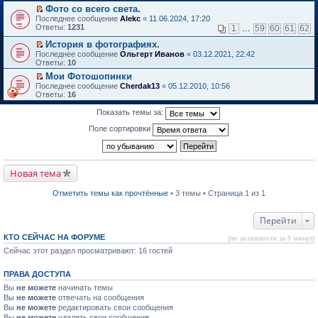
в
Фото со всего света.
и
о
П
к
Последнее сообщение
Alekc
«
11.06.2024, 17:20
м
е
п
Ответы:
1231
1
…
59
60
61
62
у
р
е
н
е
р
История в фотографиях.
е
й
в
П
Последнее сообщение
Ольгерт Иванов
«
03.12.2021, 22:42
п
т
о
е
Ответы:
10
р
и
м
р
о
Мои Фотошопинки
к
у
е
ч
П
п
н
Последнее сообщение
й
Cherdak13
«
05.12.2010, 10:56
и
е
е
е
Ответы:
т
16
т
р
р
п
и
а
е
в
р
к
Показать темы за:
н
й
о
о
п
н
т
м
ч
е
Поле сортировки
о
и
у
и
р
м
к
н
т
в
у
п
е
а
о
с
е
п
н
м
о
р
р
н
Новая тема
у
о
в
о
о
н
б
о
ч
м
е
Отметить темы как прочтённые
• 3 темы • Страница 1 из 1
щ
м
и
у
п
е
у
т
с
р
н
н
а
о
о
Перейти
и
е
н
о
ч
ю
п
н
б
и
КТО СЕЙЧАС НА ФОРУМЕ
р
о
щ
(по активности за 5 минут)
т
о
м
е
а
Сейчас этот раздел просматривают: 16 гостей
ч
у
н
н
и
с
и
н
т
о
ю
о
ПРАВА ДОСТУПА
а
о
м
Вы
не можете
начинать темы
н
б
у
н
Вы
не можете
щ
отвечать на сообщения
с
о
е
Вы
не можете
о
редактировать свои сообщения
м
н
о
Вы
не можете
удалять свои сообщения