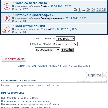
в
Фото со всего света.
и
о
П
к
Последнее сообщение
Alekc
«
11.06.2024, 17:20
м
е
п
Ответы:
1231
1
…
59
60
61
62
у
р
е
н
е
р
История в фотографиях.
е
й
в
П
Последнее сообщение
Ольгерт Иванов
«
03.12.2021, 22:42
п
т
о
е
Ответы:
10
р
и
м
р
о
Мои Фотошопинки
к
у
е
ч
П
п
н
Последнее сообщение
й
Cherdak13
«
05.12.2010, 10:56
и
е
е
е
Ответы:
т
16
т
р
р
п
и
а
е
в
р
к
Показать темы за:
н
й
о
о
п
н
т
м
ч
е
Поле сортировки
о
и
у
и
р
м
к
н
т
в
у
п
е
а
о
с
е
п
н
м
о
р
р
н
Новая тема
у
о
в
о
о
н
б
о
ч
м
е
Отметить темы как прочтённые
• 3 темы • Страница 1 из 1
щ
м
и
у
п
е
у
т
с
р
н
н
а
о
о
Перейти
и
е
н
о
ч
ю
п
н
б
и
КТО СЕЙЧАС НА ФОРУМЕ
р
о
щ
(по активности за 5 минут)
т
о
м
е
а
Сейчас этот раздел просматривают: 26 гостей
ч
у
н
н
и
с
и
н
т
о
ю
о
ПРАВА ДОСТУПА
а
о
м
Вы
не можете
начинать темы
н
б
у
н
Вы
не можете
щ
отвечать на сообщения
с
о
е
Вы
не можете
о
редактировать свои сообщения
м
н
о
Вы
не можете
удалять свои сообщения