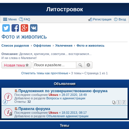
Литостровок
Меню
FAQ
Регистрация
Вход
Фото и живопись
Список разделов
Оффтопик
Увлечения
Фото и живопись
Описание:
Делимся, критикуем, советуем... восторгаемся...
И ни слова о Малевиче!
Новая тема
Отметить темы как прочтённые
• 3 темы • Страница 1 из 1
Объявления
Предложения по усовершенствованию форума
П
Последнее сообщение
Uksus
«
28.07.2020, 18:49
е
Добавлено в разделе
Вопросы к администрации
р
Ответы:
32
1
2
е
й
Правила форума
т
П
Последнее сообщение
Uksus
«
18.02.2013, 08:17
и
е
Добавлено в разделе
Объявления администрации
к
р
п
е
е
Темы
й
р
т