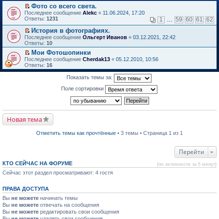
в
Фото со всего света.
и
о
П
к
Последнее сообщение
Alekc
«
11.06.2024, 17:20
м
е
п
Ответы:
1231
1
…
59
60
61
62
у
р
е
н
е
р
История в фотографиях.
е
й
в
П
Последнее сообщение
Ольгерт Иванов
«
03.12.2021, 22:42
п
т
о
е
Ответы:
10
р
и
м
р
о
Мои Фотошопинки
к
у
е
ч
П
п
н
Последнее сообщение
й
Cherdak13
«
05.12.2010, 10:56
и
е
е
е
Ответы:
т
16
т
р
р
п
и
а
е
в
р
к
Показать темы за:
н
й
о
о
п
н
т
м
ч
е
Поле сортировки
о
и
у
и
р
м
к
н
т
в
у
п
е
а
о
с
е
п
н
м
о
р
р
н
Новая тема
у
о
в
о
о
н
б
о
ч
м
е
Отметить темы как прочтённые
• 3 темы • Страница 1 из 1
щ
м
и
у
п
е
у
т
с
р
н
н
а
о
о
Перейти
и
е
н
о
ч
ю
п
н
б
и
КТО СЕЙЧАС НА ФОРУМЕ
р
о
щ
(по активности за 5 минут)
т
о
м
е
а
Сейчас этот раздел просматривают: 4 гостя
ч
у
н
н
и
с
и
н
т
о
ю
о
ПРАВА ДОСТУПА
а
о
м
Вы
не можете
начинать темы
н
б
у
н
Вы
не можете
щ
отвечать на сообщения
с
о
е
Вы
не можете
о
редактировать свои сообщения
м
н
о
Вы
не можете
удалять свои сообщения