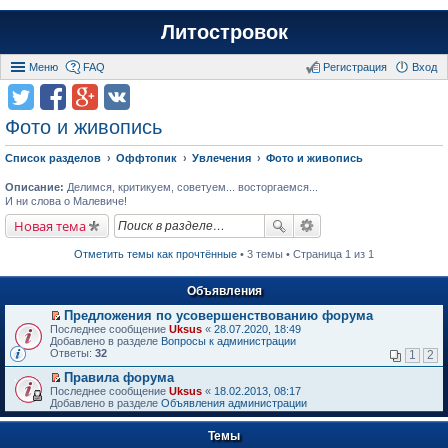
Литостровок
Меню
FAQ
Регистрация
Вход
Фото и живопись
Список разделов
Оффтопик
Увлечения
Фото и живопись
Описание:
Делимся, критикуем, советуем... восторгаемся...
И ни слова о Малевиче!
Новая тема
Отметить темы как прочтённые
• 3 темы • Страница 1 из 1
Объявления
Предложения по усовершенствованию форума
П
Последнее сообщение
Uksus
«
28.07.2020, 18:49
е
Добавлено в разделе
Вопросы к администрации
р
Ответы:
32
1
2
е
й
Правила форума
т
П
Последнее сообщение
Uksus
«
18.02.2013, 08:17
и
е
Добавлено в разделе
Объявления администрации
к
р
п
е
е
Темы
й
р
т