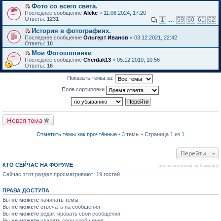
в
Фото со всего света.
и
о
П
к
Последнее сообщение
Alekc
«
11.06.2024, 17:20
м
е
п
Ответы:
1231
1
…
59
60
61
62
у
р
е
н
е
р
История в фотографиях.
е
й
в
П
Последнее сообщение
Ольгерт Иванов
«
03.12.2021, 22:42
п
т
о
е
Ответы:
10
р
и
м
р
о
Мои Фотошопинки
к
у
е
ч
П
п
н
Последнее сообщение
й
Cherdak13
«
05.12.2010, 10:56
и
е
е
е
Ответы:
т
16
т
р
р
п
и
а
е
в
р
к
Показать темы за:
н
й
о
о
п
н
т
м
ч
е
Поле сортировки
о
и
у
и
р
м
к
н
т
в
у
п
е
а
о
с
е
п
н
м
о
р
р
н
Новая тема
у
о
в
о
о
н
б
о
ч
м
е
Отметить темы как прочтённые
• 3 темы • Страница 1 из 1
щ
м
и
у
п
е
у
т
с
р
н
н
а
о
о
Перейти
и
е
н
о
ч
ю
п
н
б
и
КТО СЕЙЧАС НА ФОРУМЕ
р
о
щ
(по активности за 5 минут)
т
о
м
е
а
Сейчас этот раздел просматривают: 19 гостей
ч
у
н
н
и
с
и
н
т
о
ю
о
ПРАВА ДОСТУПА
а
о
м
Вы
не можете
начинать темы
н
б
у
н
Вы
не можете
щ
отвечать на сообщения
с
о
е
Вы
не можете
о
редактировать свои сообщения
м
н
о
Вы
не можете
удалять свои сообщения