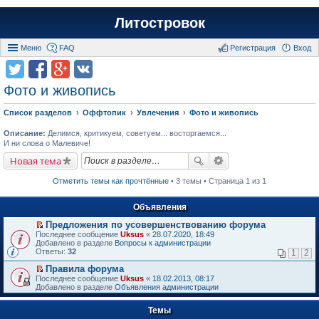
Литостровок
Меню
FAQ
Регистрация
Вход
Фото и живопись
Список разделов
Оффтопик
Увлечения
Фото и живопись
Описание:
Делимся, критикуем, советуем... восторгаемся...
И ни слова о Малевиче!
Новая тема
Отметить темы как прочтённые
• 3 темы • Страница 1 из 1
Объявления
Предложения по усовершенствованию форума
П
Последнее сообщение
Uksus
«
28.07.2020, 18:49
е
Добавлено в разделе
Вопросы к администрации
р
Ответы:
32
1
2
е
й
Правила форума
т
П
Последнее сообщение
Uksus
«
18.02.2013, 08:17
и
е
Добавлено в разделе
Объявления администрации
к
р
п
е
е
Темы
й
р
т