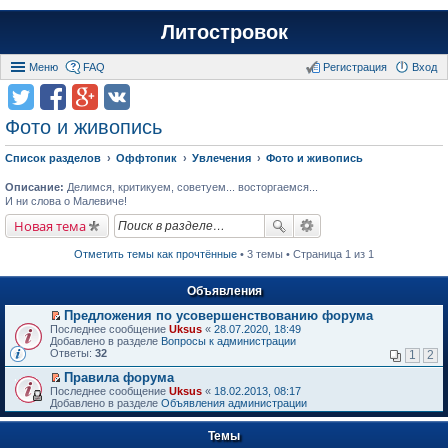
Литостровок
Меню
FAQ
Регистрация
Вход
Фото и живопись
Список разделов
Оффтопик
Увлечения
Фото и живопись
Описание:
Делимся, критикуем, советуем... восторгаемся...
И ни слова о Малевиче!
Новая тема
Отметить темы как прочтённые
• 3 темы • Страница 1 из 1
Объявления
Предложения по усовершенствованию форума
П
Последнее сообщение
Uksus
«
28.07.2020, 18:49
е
Добавлено в разделе
Вопросы к администрации
р
Ответы:
32
1
2
е
й
Правила форума
т
П
Последнее сообщение
Uksus
«
18.02.2013, 08:17
и
е
Добавлено в разделе
Объявления администрации
к
р
п
е
е
Темы
й
р
т