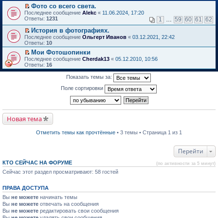
в
Фото со всего света.
и
о
П
к
Последнее сообщение
Alekc
«
11.06.2024, 17:20
м
е
п
Ответы:
1231
1
…
59
60
61
62
у
р
е
н
е
р
История в фотографиях.
е
й
в
П
Последнее сообщение
Ольгерт Иванов
«
03.12.2021, 22:42
п
т
о
е
Ответы:
10
р
и
м
р
о
Мои Фотошопинки
к
у
е
ч
П
п
н
Последнее сообщение
й
Cherdak13
«
05.12.2010, 10:56
и
е
е
е
Ответы:
т
16
т
р
р
п
и
а
е
в
р
к
Показать темы за:
н
й
о
о
п
н
т
м
ч
е
Поле сортировки
о
и
у
и
р
м
к
н
т
в
у
п
е
а
о
с
е
п
н
м
о
р
р
н
Новая тема
у
о
в
о
о
н
б
о
ч
м
е
Отметить темы как прочтённые
• 3 темы • Страница 1 из 1
щ
м
и
у
п
е
у
т
с
р
н
н
а
о
о
Перейти
и
е
н
о
ч
ю
п
н
б
и
КТО СЕЙЧАС НА ФОРУМЕ
р
о
щ
(по активности за 5 минут)
т
о
м
е
а
Сейчас этот раздел просматривают: 58 гостей
ч
у
н
н
и
с
и
н
т
о
ю
о
ПРАВА ДОСТУПА
а
о
м
Вы
не можете
начинать темы
н
б
у
н
Вы
не можете
щ
отвечать на сообщения
с
о
е
Вы
не можете
о
редактировать свои сообщения
м
н
о
Вы
не можете
удалять свои сообщения