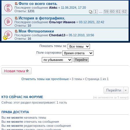
в
Фото со всего света.
и
о
П
к
Последнее сообщение
Alekc
«
11.06.2024, 17:20
м
е
п
Ответы:
1231
1
…
59
60
61
62
у
р
е
н
е
р
История в фотографиях.
е
й
в
П
Последнее сообщение
Ольгерт Иванов
«
03.12.2021, 22:42
п
т
о
е
Ответы:
10
р
и
м
р
о
Мои Фотошопинки
к
у
е
ч
П
п
н
Последнее сообщение
й
Cherdak13
«
05.12.2010, 10:56
и
е
е
е
Ответы:
т
16
т
р
р
п
и
а
е
в
р
к
Показать темы за:
н
й
о
о
п
н
т
м
ч
е
Поле сортировки
о
и
у
и
р
м
к
н
т
в
у
п
е
а
о
с
е
п
н
м
о
р
р
н
Новая тема
у
о
в
о
о
н
б
о
ч
м
е
Отметить темы как прочтённые
• 3 темы • Страница 1 из 1
щ
м
и
у
п
е
у
т
с
р
н
н
а
о
о
Перейти
и
е
н
о
ч
ю
п
н
б
и
КТО СЕЙЧАС НА ФОРУМЕ
р
о
щ
(по активности за 5 минут)
т
о
м
е
а
Сейчас этот раздел просматривают: 1 гость
ч
у
н
н
и
с
и
н
т
о
ю
о
ПРАВА ДОСТУПА
а
о
м
Вы
не можете
начинать темы
н
б
у
н
Вы
не можете
щ
отвечать на сообщения
с
о
е
Вы
не можете
о
редактировать свои сообщения
м
н
о
Вы
не можете
удалять свои сообщения