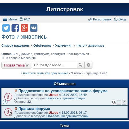
Литостровок
Меню
FAQ
Регистрация
Вход
Фото и живопись
Список разделов
Оффтопик
Увлечения
Фото и живопись
Описание:
Делимся, критикуем, советуем... восторгаемся...
И ни слова о Малевиче!
Новая тема
Отметить темы как прочтённые
• 3 темы • Страница 1 из 1
Объявления
Предложения по усовершенствованию форума
П
Последнее сообщение
Uksus
«
28.07.2020, 18:49
е
Добавлено в разделе
Вопросы к администрации
р
Ответы:
32
1
2
е
й
Правила форума
т
П
Последнее сообщение
Uksus
«
18.02.2013, 08:17
и
е
Добавлено в разделе
Объявления администрации
к
р
п
е
е
Темы
й
р
т