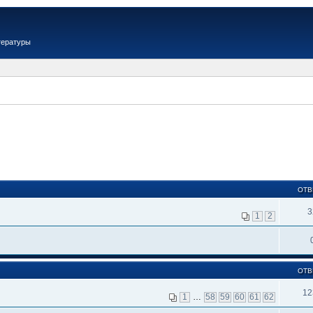
тературы
ОТВ
3
1
2
ОТВ
12
1
…
58
59
60
61
62