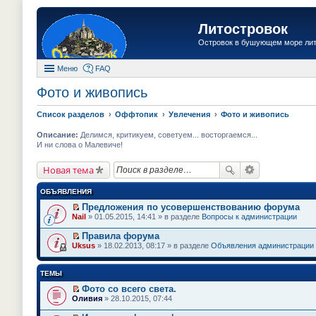
Литостровок
Островок в бушующем море ли
Меню
FAQ
Фото и живопись
Список разделов
Оффтопик
Увлечения
Фото и живопись
Описание:
Делимся, критикуем, советуем... восторгаемся...
И ни слова о Малевиче!
Новая тема
ОБЪЯВЛЕНИЯ
Предложения по усовершенствованию форума
П
Nail
» 01.05.2015, 14:41 » в разделе
Вопросы к администрации
е
р
Правила форума
е
П
Uksus
» 18.02.2013, 08:17 » в разделе
Объявления администрации
й
е
т
р
и
е
ТЕМЫ
к
й
п
т
Фото со всего света.
е
и
П
Оливия
» 28.10.2015, 07:44
р
к
е
в
п
р
о