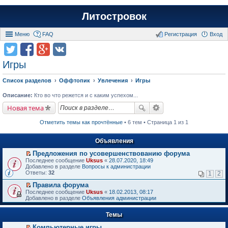
Литостровок
Меню
FAQ
Регистрация
Вход
Игры
Список разделов
Оффтопик
Увлечения
Игры
Описание:
Кто во что режется и с каким успехом...
Новая тема
Отметить темы как прочтённые
• 6 тем • Страница 1 из 1
Объявления
Предложения по усовершенствованию форума
П
Последнее сообщение
Uksus
«
28.07.2020, 18:49
е
Добавлено в разделе
Вопросы к администрации
р
Ответы:
32
1
2
е
й
Правила форума
т
П
Последнее сообщение
Uksus
«
18.02.2013, 08:17
и
е
Добавлено в разделе
Объявления администрации
к
р
п
е
е
Темы
й
р
т
в
Компьютерные игры
и