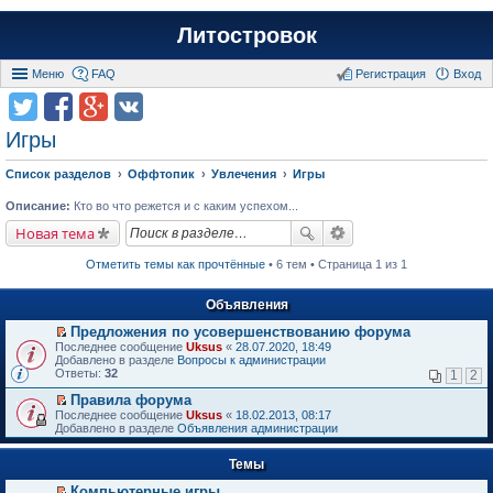
Литостровок
Меню
FAQ
Регистрация
Вход
Игры
Список разделов
Оффтопик
Увлечения
Игры
Описание:
Кто во что режется и с каким успехом...
Новая тема
Отметить темы как прочтённые
• 6 тем • Страница 1 из 1
Объявления
Предложения по усовершенствованию форума
П
Последнее сообщение
Uksus
«
28.07.2020, 18:49
е
Добавлено в разделе
Вопросы к администрации
р
Ответы:
32
1
2
е
й
Правила форума
т
П
Последнее сообщение
Uksus
«
18.02.2013, 08:17
и
е
Добавлено в разделе
Объявления администрации
к
р
п
е
е
Темы
й
р
т
в
Компьютерные игры
и