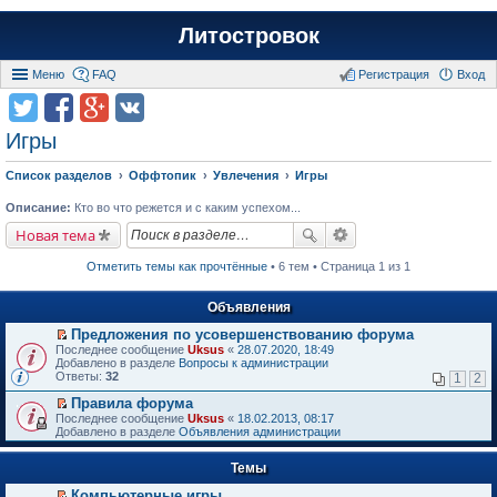
Литостровок
Меню
FAQ
Регистрация
Вход
Игры
Список разделов
Оффтопик
Увлечения
Игры
Описание:
Кто во что режется и с каким успехом...
Новая тема
Отметить темы как прочтённые
• 6 тем • Страница 1 из 1
Объявления
Предложения по усовершенствованию форума
П
Последнее сообщение
Uksus
«
28.07.2020, 18:49
е
Добавлено в разделе
Вопросы к администрации
р
Ответы:
32
1
2
е
й
Правила форума
т
П
Последнее сообщение
Uksus
«
18.02.2013, 08:17
и
е
Добавлено в разделе
Объявления администрации
к
р
п
е
е
Темы
й
р
т
в
Компьютерные игры
и