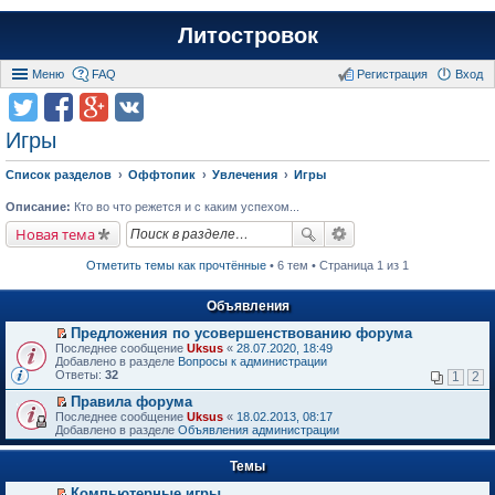
Литостровок
Меню
FAQ
Регистрация
Вход
Игры
Список разделов
Оффтопик
Увлечения
Игры
Описание:
Кто во что режется и с каким успехом...
Новая тема
Отметить темы как прочтённые
• 6 тем • Страница 1 из 1
Объявления
Предложения по усовершенствованию форума
П
Последнее сообщение
Uksus
«
28.07.2020, 18:49
е
Добавлено в разделе
Вопросы к администрации
р
Ответы:
32
1
2
е
й
Правила форума
т
П
Последнее сообщение
Uksus
«
18.02.2013, 08:17
и
е
Добавлено в разделе
Объявления администрации
к
р
п
е
е
Темы
й
р
т
в
Компьютерные игры
и