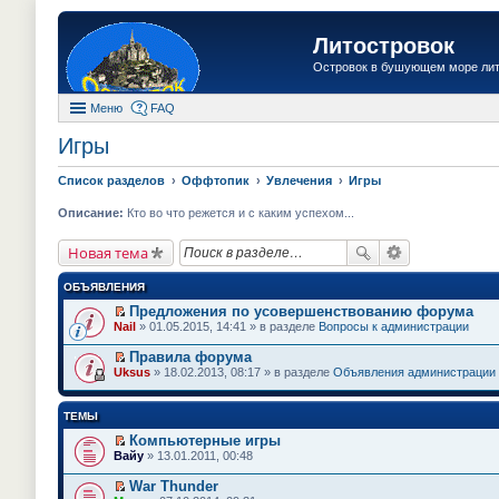
Литостровок
Островок в бушующем море ли
Меню
FAQ
Игры
Список разделов
Оффтопик
Увлечения
Игры
Описание:
Кто во что режется и с каким успехом...
Новая тема
ОБЪЯВЛЕНИЯ
Предложения по усовершенствованию форума
П
Nail
» 01.05.2015, 14:41 » в разделе
Вопросы к администрации
е
р
Правила форума
е
П
Uksus
» 18.02.2013, 08:17 » в разделе
Объявления администрации
й
е
т
р
и
е
ТЕМЫ
к
й
п
т
Компьютерные игры
е
и
П
Вайу
» 13.01.2011, 00:48
р
к
е
в
п
р
о
War Thunder
е
е
м
П