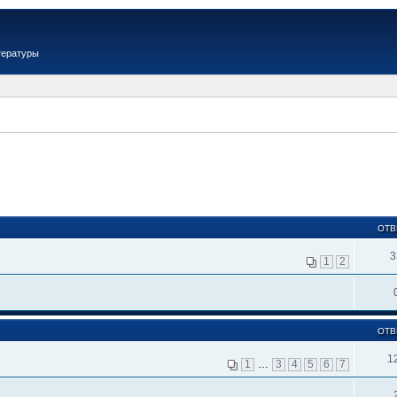
тературы
ОТВ
3
1
2
ОТВ
1
1
…
3
4
5
6
7