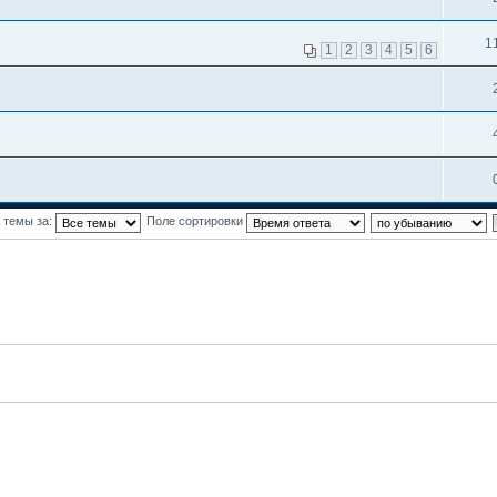
1
1
2
3
4
5
6
 темы за:
Поле сортировки