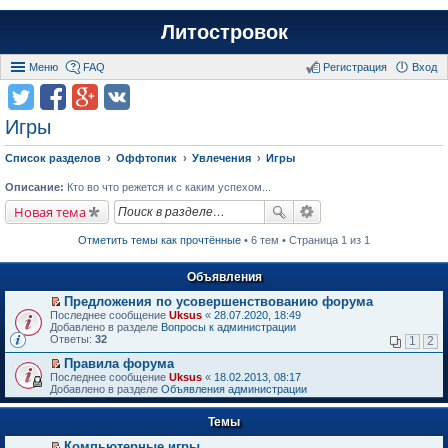
Литостровок
Меню
FAQ
Регистрация
Вход
Игры
Список разделов
Оффтопик
Увлечения
Игры
Описание:
Кто во что режется и с каким успехом...
Новая тема
Отметить темы как прочтённые
• 6 тем • Страница 1 из 1
Объявления
Предложения по усовершенствованию форума
П
Последнее сообщение
Uksus
«
28.07.2020, 18:49
е
Добавлено в разделе
Вопросы к администрации
р
Ответы:
32
1
2
е
й
Правила форума
т
П
Последнее сообщение
Uksus
«
18.02.2013, 08:17
и
е
Добавлено в разделе
Объявления администрации
к
р
п
е
е
Темы
й
р
т
в
Компьютерные игры
и