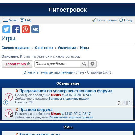
Литостровок
Меню
FAQ
Регистрация
Вход
Игры
Список разделов
Оффтопик
Увлечения
Игры
Описание:
Кто во что режется и с каким успехом...
Новая тема
Отметить темы как прочтённые
• 6 тем • Страница 1 из 1
Объявления
Предложения по усовершенствованию форума
П
Последнее сообщение
Uksus
«
28.07.2020, 18:49
е
Добавлено в разделе
Вопросы к администрации
р
Ответы:
32
1
2
е
й
Правила форума
т
П
Последнее сообщение
Uksus
«
18.02.2013, 08:17
и
е
Добавлено в разделе
Объявления администрации
к
р
п
е
е
Темы
й
р
т
в
Компьютерные игры
и