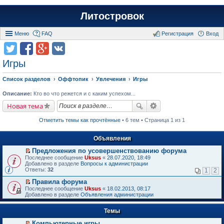
Литостровок
Меню
FAQ
Регистрация
Вход
Игры
Список разделов
Оффтопик
Увлечения
Игры
Описание:
Кто во что режется и с каким успехом...
Новая тема
Отметить темы как прочтённые
• 6 тем • Страница 1 из 1
Объявления
Предложения по усовершенствованию форума
П
Последнее сообщение
Uksus
«
28.07.2020, 18:49
е
Добавлено в разделе
Вопросы к администрации
р
Ответы:
32
1
2
е
й
Правила форума
т
П
Последнее сообщение
Uksus
«
18.02.2013, 08:17
и
е
Добавлено в разделе
Объявления администрации
к
р
п
е
е
Темы
й
р
т
в
Компьютерные игры
и