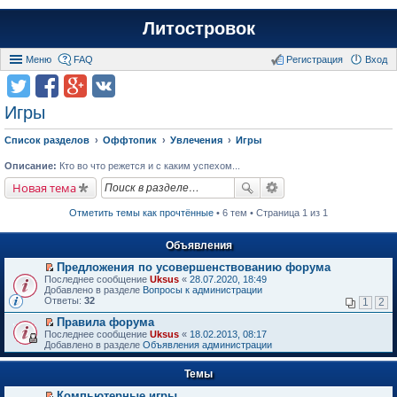
Литостровок
Меню
FAQ
Регистрация
Вход
Игры
Список разделов
Оффтопик
Увлечения
Игры
Описание:
Кто во что режется и с каким успехом...
Новая тема
Отметить темы как прочтённые
• 6 тем • Страница 1 из 1
Объявления
Предложения по усовершенствованию форума
П
Последнее сообщение
Uksus
«
28.07.2020, 18:49
е
Добавлено в разделе
Вопросы к администрации
р
Ответы:
32
1
2
е
й
Правила форума
т
П
Последнее сообщение
Uksus
«
18.02.2013, 08:17
и
е
Добавлено в разделе
Объявления администрации
к
р
п
е
е
Темы
й
р
т
в
Компьютерные игры
и