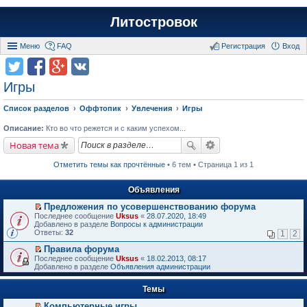
Литостровок
Меню
FAQ
Регистрация
Вход
Игры
Список разделов
Оффтопик
Увлечения
Игры
Описание:
Кто во что режется и с каким успехом...
Новая тема
Отметить темы как прочтённые
• 6 тем • Страница 1 из 1
Объявления
Предложения по усовершенствованию форума
П
Последнее сообщение
Uksus
«
28.07.2020, 18:49
е
Добавлено в разделе
Вопросы к администрации
р
Ответы:
32
1
2
е
й
Правила форума
т
П
Последнее сообщение
Uksus
«
18.02.2013, 08:17
и
е
Добавлено в разделе
Объявления администрации
к
р
п
е
е
Темы
й
р
т
в
Компьютерные игры
и