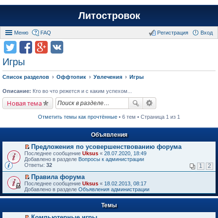
Литостровок
Меню
FAQ
Регистрация
Вход
Игры
Список разделов
Оффтопик
Увлечения
Игры
Описание:
Кто во что режется и с каким успехом...
Новая тема
Отметить темы как прочтённые
• 6 тем • Страница 1 из 1
Объявления
Предложения по усовершенствованию форума
П
Последнее сообщение
Uksus
«
28.07.2020, 18:49
е
Добавлено в разделе
Вопросы к администрации
р
Ответы:
32
1
2
е
й
Правила форума
т
П
Последнее сообщение
Uksus
«
18.02.2013, 08:17
и
е
Добавлено в разделе
Объявления администрации
к
р
п
е
е
Темы
й
р
т
в
Компьютерные игры
и