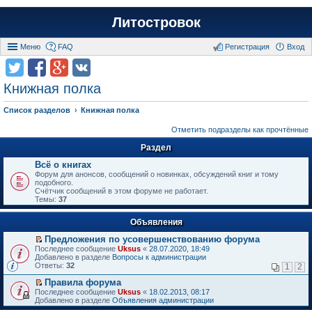
Литостровок
Меню
FAQ
Регистрация
Вход
Книжная полка
Список разделов
Книжная полка
Отметить подразделы как прочтённые
Раздел
Всё о книгах
Форум для анонсов, сообщений о новинках, обсуждений книг и тому
подобного.
Счётчик сообщений в этом форуме не работает.
Темы:
37
Объявления
Предложения по усовершенствованию форума
П
Последнее сообщение
Uksus
«
28.07.2020, 18:49
е
Добавлено в разделе
Вопросы к администрации
р
Ответы:
32
1
2
е
й
Правила форума
т
П
Последнее сообщение
Uksus
«
18.02.2013, 08:17
и
е
Добавлено в разделе
Объявления администрации
к
р