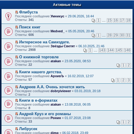
п
е
е
Активные темы
й
р
т
в
Флибуста
и
о
П
к
Последнее сообщение
Умникус
«
29.06.2026, 16:44
м
е
п
Ответы:
341
1
…
15
16
17
18
у
р
е
н
е
р
Поиск книг
е
й
в
П
Последнее сообщение
Medved_
«
05.05.2026, 20:46
п
т
о
е
Ответы:
606
1
…
28
29
30
31
р
и
м
р
о
к
у
е
Интересное на Самиздате.
ч
п
н
й
П
Последнее сообщение
Звёзды Светят
«
06.10.2025, 21:46
и
е
е
т
е
Ответы:
2908
1
…
143
144
145
146
т
р
п
и
р
а
в
р
к
е
О книжной торговле
н
о
о
п
й
П
Последнее сообщение
atakan
«
23.05.2020, 08:53
н
м
ч
е
т
е
Ответы:
22
1
2
о
у
и
р
и
р
м
н
т
в
к
е
Книги нашего детства.
у
е
а
о
п
й
П
Последнее сообщение
с
АрхивЪ
«
16.02.2019, 12:07
п
н
м
е
т
е
Ответы:
о
57
р
1
2
3
н
у
р
и
р
о
о
о
н
в
к
е
Андреев А.А. Очень хочется жить
б
ч
м
е
о
п
й
П
щ
и
Последнее сообщение
у
dobryiviewer
«
03.01.2019, 20:18
п
м
е
т
е
е
т
Ответы:
с
2
р
у
р
и
р
н
а
о
о
н
в
Книги в е-форматах
к
е
и
н
о
ч
е
о
П
п
Последнее сообщение
й
atakan
«
13.08.2018, 06:05
ю
н
б
и
п
м
е
е
Ответы:
т
8
о
щ
т
р
у
р
р
и
м
е
а
о
Андрей Круз и его романы
н
е
в
к
у
н
н
ч
П
е
Последнее сообщение
й
Ронин
«
01.07.2018, 23:08
о
п
с
и
н
и
е
п
Ответы:
т
33
м
1
2
е
о
ю
о
т
р
р
и
у
р
о
м
а
е
о
Либрусек
к
н
в
б
у
н
й
ч
П
п
е
Последнее сообщение
dimg
«
06.02.2018, 23:49
о
щ