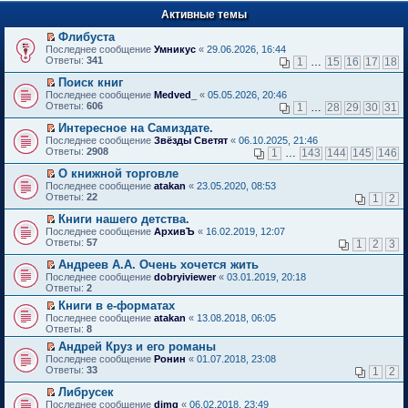
п
е
е
Активные темы
й
р
т
в
Флибуста
и
о
П
к
Последнее сообщение
Умникус
«
29.06.2026, 16:44
м
е
п
Ответы:
341
1
…
15
16
17
18
у
р
е
н
е
р
Поиск книг
е
й
в
П
Последнее сообщение
Medved_
«
05.05.2026, 20:46
п
т
о
е
Ответы:
606
1
…
28
29
30
31
р
и
м
р
о
к
у
е
Интересное на Самиздате.
ч
п
н
й
П
Последнее сообщение
Звёзды Светят
«
06.10.2025, 21:46
и
е
е
т
е
Ответы:
2908
1
…
143
144
145
146
т
р
п
и
р
а
в
р
к
е
О книжной торговле
н
о
о
п
й
П
Последнее сообщение
atakan
«
23.05.2020, 08:53
н
м
ч
е
т
е
Ответы:
22
1
2
о
у
и
р
и
р
м
н
т
в
к
е
Книги нашего детства.
у
е
а
о
п
й
П
Последнее сообщение
с
АрхивЪ
«
16.02.2019, 12:07
п
н
м
е
т
е
Ответы:
о
57
р
1
2
3
н
у
р
и
р
о
о
о
н
в
к
е
Андреев А.А. Очень хочется жить
б
ч
м
е
о
п
й
П
щ
и
Последнее сообщение
у
dobryiviewer
«
03.01.2019, 20:18
п
м
е
т
е
е
т
Ответы:
с
2
р
у
р
и
р
н
а
о
о
н
в
Книги в е-форматах
к
е
и
н
о
ч
е
о
П
п
Последнее сообщение
й
atakan
«
13.08.2018, 06:05
ю
н
б
и
п
м
е
е
Ответы:
т
8
о
щ
т
р
у
р
р
и
м
е
а
о
Андрей Круз и его романы
н
е
в
к
у
н
н
ч
П
е
Последнее сообщение
й
Ронин
«
01.07.2018, 23:08
о
п
с
и
н
и
е
п
Ответы:
т
33
м
1
2
е
о
ю
о
т
р
р
и
у
р
о
м
а
е
о
Либрусек
к
н
в
б
у
н
й
ч
П
п
е
Последнее сообщение
dimg
«
06.02.2018, 23:49
о
щ