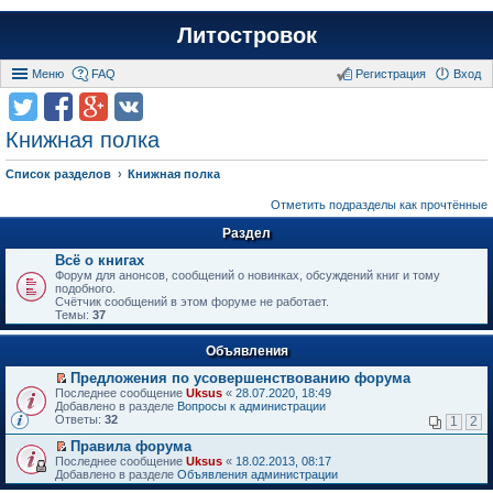
Литостровок
Меню
FAQ
Регистрация
Вход
Книжная полка
Список разделов
Книжная полка
Отметить подразделы как прочтённые
Раздел
Всё о книгах
Форум для анонсов, сообщений о новинках, обсуждений книг и тому
подобного.
Счётчик сообщений в этом форуме не работает.
Темы:
37
Объявления
Предложения по усовершенствованию форума
П
Последнее сообщение
Uksus
«
28.07.2020, 18:49
е
Добавлено в разделе
Вопросы к администрации
р
Ответы:
32
1
2
е
й
Правила форума
т
П
Последнее сообщение
Uksus
«
18.02.2013, 08:17
и
е
Добавлено в разделе
Объявления администрации
к
р