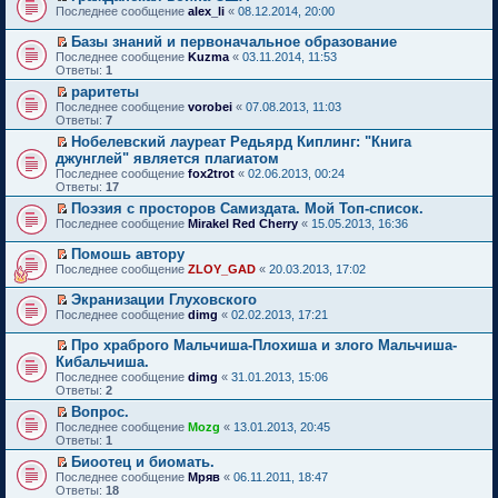
т
к
о
о
в
е
н
П
Последнее сообщение
о
й
alex_li
«
08.12.2014, 20:00
а
п
о
м
о
н
е
е
ч
т
н
е
б
у
м
и
п
р
и
и
Базы знаний и первоначальное образование
н
р
щ
с
у
ю
р
е
т
к
П
о
в
е
Последнее сообщение
Kuzma
«
03.11.2014, 11:53
о
н
о
й
а
п
е
м
о
н
Ответы:
1
о
е
ч
т
н
е
р
у
м
и
б
п
и
и
раритеты
н
р
е
с
у
ю
щ
р
т
к
П
о
в
Последнее сообщение
й
vorobei
«
07.08.2013, 11:03
о
н
е
о
а
п
е
м
о
Ответы:
т
7
о
е
н
ч
н
е
р
у
м
и
б
п
и
и
Нобелевский лауреат Редьярд Киплинг: "Книга
н
р
е
с
у
к
щ
р
ю
т
П
о
в
джунглей" является плагиатом
й
о
н
п
е
о
а
е
м
о
т
о
е
Последнее сообщение
е
fox2trot
«
02.06.2013, 00:24
н
ч
н
р
у
м
и
б
п
Ответы:
р
17
и
и
н
е
с
у
к
щ
р
в
ю
т
о
й
Поэзия с просторов Самиздата. Мой Топ-список.
о
н
п
е
о
о
а
м
т
П
о
е
Последнее сообщение
е
Mirakel Red Cherry
«
15.05.2013, 16:36
н
ч
м
н
у
и
е
б
п
р
и
и
у
н
с
к
р
щ
р
в
ю
т
Помошь автору
н
о
о
п
е
е
о
о
а
П
е
м
Последнее сообщение
ZLOY_GAD
«
20.03.2013, 17:02
о
е
й
н
ч
м
н
е
п
у
б
р
т
и
и
у
н
р
р
с
щ
Экранизации Глуховского
в
и
ю
т
н
о
е
о
о
е
П
о
к
Последнее сообщение
а
dimg
«
02.02.2013, 17:21
е
м
й
ч
о
н
е
м
п
н
п
у
т
и
б
и
р
у
е
н
р
Про храброго Мальчиша-Плохиша и злого Мальчиша-
с
и
т
щ
ю
е
н
р
о
о
П
о
к
Кибальчиша.
а
е
й
е
в
м
ч
е
о
п
н
н
Последнее сообщение
dimg
«
31.01.2013, 15:06
т
п
о
у
и
р
б
е
н
и
Ответы:
2
и
р
м
с
т
е
щ
р
о
ю
к
о
у
о
а
й
Вопрос.
е
в
м
п
ч
н
о
н
т
П
н
о
Последнее сообщение
у
Mozg
«
13.01.2013, 20:45
е
и
е
б
н
и
е
и
м
Ответы:
с
1
р
т
п
щ
о
к
р
ю
у
о
в
а
р
Биоотец и биомать.
е
м
п
е
н
о
о
н
о
П
н
Последнее сообщение
у
е
й
Мряв
«
06.11.2011, 18:47
е
б
м
н
ч
е
и
Ответы:
с
р
т
18
п
щ