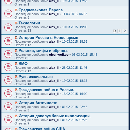
о
П
о
Последнее сообщение
е
alex_li
«
19.03.2015, 17:58
т
м
е
п
т
о
е
м
Ответы:
н
1
а
у
р
р
и
б
р
у
и
н
н
в
о
Средневековая Европа
к
щ
е
с
ю
н
е
о
ч
П
п
Последнее сообщение
е
й
alex_li
«
11.03.2015, 06:02
о
о
п
м
и
е
е
Ответы:
н
т
8
о
м
р
у
т
р
р
и
и
б
у
о
Технологии
н
а
е
в
ю
к
щ
с
ч
П
е
Последнее сообщение
н
й
alex_li
«
10.03.2015, 19:05
о
п
е
о
и
е
п
Ответы:
н
т
33
м
1
2
е
н
о
т
р
р
о
и
у
р
и
б
а
е
о
История России в Новое время
м
к
н
в
ю
щ
н
й
ч
П
у
п
е
Последнее сообщение
alex_li
«
10.03.2015, 18:39
о
е
н
т
и
е
с
е
п
Ответы:
12
м
н
о
и
т
р
о
р
р
у
и
Религия, мифы и обряды.
м
к
а
е
о
в
о
н
ю
П
у
п
Последнее сообщение
н
й
oleg_wolkov
«
08.03.2015, 15:48
б
о
ч
е
е
с
е
Ответы:
н
т
5
щ
м
и
п
р
о
р
о
и
е
у
т
р
ВМФ
е
о
в
м
к
н
н
а
о
П
Последнее сообщение
й
alex_li
«
26.02.2015, 11:46
б
о
у
п
и
е
н
ч
е
Ответы:
т
12
щ
м
с
е
ю
п
н
и
р
и
е
у
о
р
р
о
Русь изначальная
т
е
к
н
н
о
в
о
м
П
а
Последнее сообщение
й
alex_li
«
19.02.2015, 18:17
п
и
е
б
о
ч
у
е
н
Ответы:
т
10
е
ю
п
щ
м
и
с
р
н
и
р
р
е
у
Гражданская война в России.
т
о
е
о
к
в
о
н
н
П
а
о
Последнее сообщение
й
alex_li
«
13.02.2015, 16:02
м
п
о
ч
и
е
е
н
б
Ответы:
т
4
у
е
м
и
ю
п
р
н
щ
и
с
р
у
История Античности.
т
р
е
о
е
к
о
в
н
П
а
Последнее сообщение
о
й
alex_li
«
01.02.2015, 22:46
м
н
п
о
о
е
е
н
Ответы:
ч
т
3
у
и
е
б
м
п
р
н
и
и
с
ю
р
щ
у
История доколумбовых цивилизаций.
р
е
о
т
к
о
в
е
н
П
Последнее сообщение
о
й
alex_li
«
01.02.2015, 07:23
м
а
п
о
о
н
е
е
Ответы:
ч
т
7
у
н
е
б
м
и
п
р
и
и
с
н
р
щ
у
Гражданская война США
ю
р
е