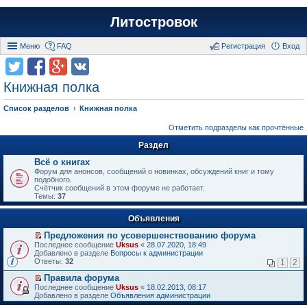
Литостровок
Меню
FAQ
Регистрация
Вход
Книжная полка
Список разделов
Книжная полка
Отметить подразделы как прочтённые
Раздел
Всё о книгах
Форум для анонсов, сообщений о новинках, обсуждений книг и тому
подобного.
Счётчик сообщений в этом форуме не работает.
Темы:
37
Объявления
Предложения по усовершенствованию форума
П
Последнее сообщение
Uksus
«
28.07.2020, 18:49
е
Добавлено в разделе
Вопросы к администрации
р
Ответы:
32
1
2
е
й
Правила форума
т
П
Последнее сообщение
Uksus
«
18.02.2013, 08:17
и
е
Добавлено в разделе
Объявления администрации
к
р