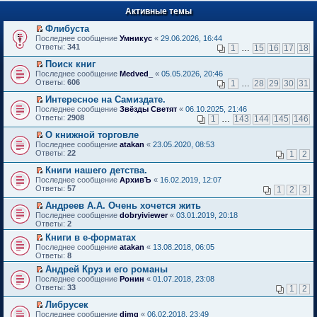
п
е
е
Активные темы
й
р
т
в
Флибуста
и
о
П
к
Последнее сообщение
Умникус
«
29.06.2026, 16:44
м
е
п
Ответы:
341
1
…
15
16
17
18
у
р
е
н
е
р
Поиск книг
е
й
в
П
Последнее сообщение
Medved_
«
05.05.2026, 20:46
п
т
о
е
Ответы:
606
1
…
28
29
30
31
р
и
м
р
о
к
у
е
Интересное на Самиздате.
ч
п
н
й
П
Последнее сообщение
Звёзды Светят
«
06.10.2025, 21:46
и
е
е
т
е
Ответы:
2908
1
…
143
144
145
146
т
р
п
и
р
а
в
р
к
е
О книжной торговле
н
о
о
п
й
П
Последнее сообщение
atakan
«
23.05.2020, 08:53
н
м
ч
е
т
е
Ответы:
22
1
2
о
у
и
р
и
р
м
н
т
в
к
е
Книги нашего детства.
у
е
а
о
п
й
П
Последнее сообщение
с
АрхивЪ
«
16.02.2019, 12:07
п
н
м
е
т
е
Ответы:
о
57
р
1
2
3
н
у
р
и
р
о
о
о
н
в
к
е
Андреев А.А. Очень хочется жить
б
ч
м
е
о
п
й
П
щ
и
Последнее сообщение
у
dobryiviewer
«
03.01.2019, 20:18
п
м
е
т
е
е
т
Ответы:
с
2
р
у
р
и
р
н
а
о
о
н
в
Книги в е-форматах
к
е
и
н
о
ч
е
о
П
п
Последнее сообщение
й
atakan
«
13.08.2018, 06:05
ю
н
б
и
п
м
е
е
Ответы:
т
8
о
щ
т
р
у
р
р
и
м
е
а
о
Андрей Круз и его романы
н
е
в
к
у
н
н
ч
П
е
Последнее сообщение
й
Ронин
«
01.07.2018, 23:08
о
п
с
и
н
и
е
п
Ответы:
т
33
м
1
2
е
о
ю
о
т
р
р
и
у
р
о
м
а
е
о
Либрусек
к
н
в
б
у
н
й
ч
П
п
е
Последнее сообщение
dimg
«
06.02.2018, 23:49
о
щ