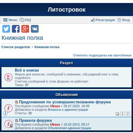
Литостровок
Меню
FAQ
Регистрация
Вход
Книжная полка
Список разделов
Книжная полка
Отметить подразделы как прочтённые
Раздел
Всё о книгах
Форум для анонсов, сообщений о новинках, обсуждений книг и тому
подобного.
Счётчик сообщений в этом форуме не работает.
Темы:
37
Объявления
Предложения по усовершенствованию форума
П
Последнее сообщение
Uksus
«
28.07.2020, 18:49
е
Добавлено в разделе
Вопросы к администрации
р
Ответы:
32
1
2
е
й
Правила форума
т
П
Последнее сообщение
Uksus
«
18.02.2013, 08:17
и
е
Добавлено в разделе
Объявления администрации
к
р