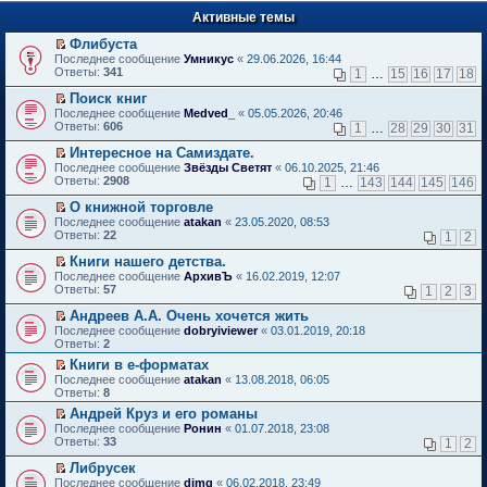
п
е
е
Активные темы
й
р
т
в
Флибуста
и
о
П
к
Последнее сообщение
Умникус
«
29.06.2026, 16:44
м
е
п
Ответы:
341
1
…
15
16
17
18
у
р
е
н
е
р
Поиск книг
е
й
в
П
Последнее сообщение
Medved_
«
05.05.2026, 20:46
п
т
о
е
Ответы:
606
1
…
28
29
30
31
р
и
м
р
о
к
у
е
Интересное на Самиздате.
ч
п
н
й
П
Последнее сообщение
Звёзды Светят
«
06.10.2025, 21:46
и
е
е
т
е
Ответы:
2908
1
…
143
144
145
146
т
р
п
и
р
а
в
р
к
е
О книжной торговле
н
о
о
п
й
П
Последнее сообщение
atakan
«
23.05.2020, 08:53
н
м
ч
е
т
е
Ответы:
22
1
2
о
у
и
р
и
р
м
н
т
в
к
е
Книги нашего детства.
у
е
а
о
п
й
П
Последнее сообщение
с
АрхивЪ
«
16.02.2019, 12:07
п
н
м
е
т
е
Ответы:
о
57
р
1
2
3
н
у
р
и
р
о
о
о
н
в
к
е
Андреев А.А. Очень хочется жить
б
ч
м
е
о
п
й
П
щ
и
Последнее сообщение
у
dobryiviewer
«
03.01.2019, 20:18
п
м
е
т
е
е
т
Ответы:
с
2
р
у
р
и
р
н
а
о
о
н
в
Книги в е-форматах
к
е
и
н
о
ч
е
о
П
п
Последнее сообщение
й
atakan
«
13.08.2018, 06:05
ю
н
б
и
п
м
е
е
Ответы:
т
8
о
щ
т
р
у
р
р
и
м
е
а
о
Андрей Круз и его романы
н
е
в
к
у
н
н
ч
П
е
Последнее сообщение
й
Ронин
«
01.07.2018, 23:08
о
п
с
и
н
и
е
п
Ответы:
т
33
м
1
2
е
о
ю
о
т
р
р
и
у
р
о
м
а
е
о
Либрусек
к
н
в
б
у
н
й
ч
П
п
е
Последнее сообщение
dimg
«
06.02.2018, 23:49
о
щ