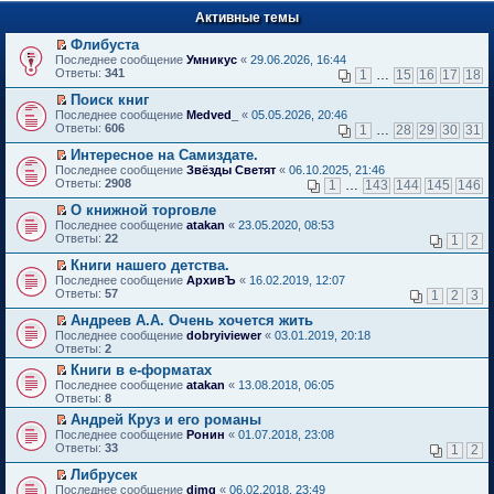
п
е
е
Активные темы
й
р
т
в
Флибуста
и
о
П
к
Последнее сообщение
Умникус
«
29.06.2026, 16:44
м
е
п
Ответы:
341
1
…
15
16
17
18
у
р
е
н
е
р
Поиск книг
е
й
в
П
Последнее сообщение
Medved_
«
05.05.2026, 20:46
п
т
о
е
Ответы:
606
1
…
28
29
30
31
р
и
м
р
о
к
у
е
Интересное на Самиздате.
ч
п
н
й
П
Последнее сообщение
Звёзды Светят
«
06.10.2025, 21:46
и
е
е
т
е
Ответы:
2908
1
…
143
144
145
146
т
р
п
и
р
а
в
р
к
е
О книжной торговле
н
о
о
п
й
П
Последнее сообщение
atakan
«
23.05.2020, 08:53
н
м
ч
е
т
е
Ответы:
22
1
2
о
у
и
р
и
р
м
н
т
в
к
е
Книги нашего детства.
у
е
а
о
п
й
П
Последнее сообщение
с
АрхивЪ
«
16.02.2019, 12:07
п
н
м
е
т
е
Ответы:
о
57
р
1
2
3
н
у
р
и
р
о
о
о
н
в
к
е
Андреев А.А. Очень хочется жить
б
ч
м
е
о
п
й
П
щ
и
Последнее сообщение
у
dobryiviewer
«
03.01.2019, 20:18
п
м
е
т
е
е
т
Ответы:
с
2
р
у
р
и
р
н
а
о
о
н
в
Книги в е-форматах
к
е
и
н
о
ч
е
о
П
п
Последнее сообщение
й
atakan
«
13.08.2018, 06:05
ю
н
б
и
п
м
е
е
Ответы:
т
8
о
щ
т
р
у
р
р
и
м
е
а
о
Андрей Круз и его романы
н
е
в
к
у
н
н
ч
П
е
Последнее сообщение
й
Ронин
«
01.07.2018, 23:08
о
п
с
и
н
и
е
п
Ответы:
т
33
м
1
2
е
о
ю
о
т
р
р
и
у
р
о
м
а
е
о
Либрусек
к
н
в
б
у
н
й
ч
П
п
е
Последнее сообщение
dimg
«
06.02.2018, 23:49
о
щ