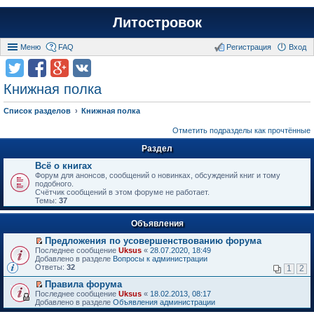
Литостровок
Меню
FAQ
Регистрация
Вход
Книжная полка
Список разделов
Книжная полка
Отметить подразделы как прочтённые
Раздел
Всё о книгах
Форум для анонсов, сообщений о новинках, обсуждений книг и тому
подобного.
Счётчик сообщений в этом форуме не работает.
Темы:
37
Объявления
Предложения по усовершенствованию форума
П
Последнее сообщение
Uksus
«
28.07.2020, 18:49
е
Добавлено в разделе
Вопросы к администрации
р
Ответы:
32
1
2
е
й
Правила форума
т
П
Последнее сообщение
Uksus
«
18.02.2013, 08:17
и
е
Добавлено в разделе
Объявления администрации
к
р