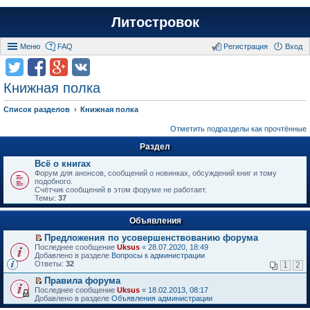
Литостровок
Меню
FAQ
Регистрация
Вход
Книжная полка
Список разделов
Книжная полка
Отметить подразделы как прочтённые
Раздел
Всё о книгах
Форум для анонсов, сообщений о новинках, обсуждений книг и тому
подобного.
Счётчик сообщений в этом форуме не работает.
Темы:
37
Объявления
Предложения по усовершенствованию форума
П
Последнее сообщение
Uksus
«
28.07.2020, 18:49
е
Добавлено в разделе
Вопросы к администрации
р
Ответы:
32
1
2
е
й
Правила форума
т
П
Последнее сообщение
Uksus
«
18.02.2013, 08:17
и
е
Добавлено в разделе
Объявления администрации
к
р