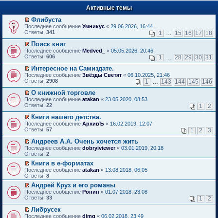
п
е
е
Активные темы
й
р
т
в
Флибуста
и
о
П
к
Последнее сообщение
Умникус
«
29.06.2026, 16:44
м
е
п
Ответы:
341
1
…
15
16
17
18
у
р
е
н
е
р
Поиск книг
е
й
в
П
Последнее сообщение
Medved_
«
05.05.2026, 20:46
п
т
о
е
Ответы:
606
1
…
28
29
30
31
р
и
м
р
о
к
у
е
Интересное на Самиздате.
ч
п
н
й
П
Последнее сообщение
Звёзды Светят
«
06.10.2025, 21:46
и
е
е
т
е
Ответы:
2908
1
…
143
144
145
146
т
р
п
и
р
а
в
р
к
е
О книжной торговле
н
о
о
п
й
П
Последнее сообщение
atakan
«
23.05.2020, 08:53
н
м
ч
е
т
е
Ответы:
22
1
2
о
у
и
р
и
р
м
н
т
в
к
е
Книги нашего детства.
у
е
а
о
п
й
П
Последнее сообщение
с
АрхивЪ
«
16.02.2019, 12:07
п
н
м
е
т
е
Ответы:
о
57
р
1
2
3
н
у
р
и
р
о
о
о
н
в
к
е
Андреев А.А. Очень хочется жить
б
ч
м
е
о
п
й
П
щ
и
Последнее сообщение
у
dobryiviewer
«
03.01.2019, 20:18
п
м
е
т
е
е
т
Ответы:
с
2
р
у
р
и
р
н
а
о
о
н
в
Книги в е-форматах
к
е
и
н
о
ч
е
о
П
п
Последнее сообщение
й
atakan
«
13.08.2018, 06:05
ю
н
б
и
п
м
е
е
Ответы:
т
8
о
щ
т
р
у
р
р
и
м
е
а
о
Андрей Круз и его романы
н
е
в
к
у
н
н
ч
П
е
Последнее сообщение
й
Ронин
«
01.07.2018, 23:08
о
п
с
и
н
и
е
п
Ответы:
т
33
м
1
2
е
о
ю
о
т
р
р
и
у
р
о
м
а
е
о
Либрусек
к
н
в
б
у
н
й
ч
П
п
е
Последнее сообщение
dimg
«
06.02.2018, 23:49
о
щ