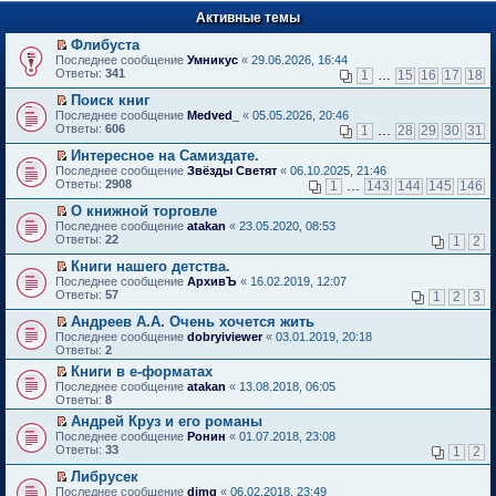
п
е
е
Активные темы
й
р
т
в
Флибуста
и
о
П
к
Последнее сообщение
Умникус
«
29.06.2026, 16:44
м
е
п
Ответы:
341
1
…
15
16
17
18
у
р
е
н
е
р
Поиск книг
е
й
в
П
Последнее сообщение
Medved_
«
05.05.2026, 20:46
п
т
о
е
Ответы:
606
1
…
28
29
30
31
р
и
м
р
о
к
у
е
Интересное на Самиздате.
ч
п
н
й
П
Последнее сообщение
Звёзды Светят
«
06.10.2025, 21:46
и
е
е
т
е
Ответы:
2908
1
…
143
144
145
146
т
р
п
и
р
а
в
р
к
е
О книжной торговле
н
о
о
п
й
П
Последнее сообщение
atakan
«
23.05.2020, 08:53
н
м
ч
е
т
е
Ответы:
22
1
2
о
у
и
р
и
р
м
н
т
в
к
е
Книги нашего детства.
у
е
а
о
п
й
П
Последнее сообщение
с
АрхивЪ
«
16.02.2019, 12:07
п
н
м
е
т
е
Ответы:
о
57
р
1
2
3
н
у
р
и
р
о
о
о
н
в
к
е
Андреев А.А. Очень хочется жить
б
ч
м
е
о
п
й
П
щ
и
Последнее сообщение
у
dobryiviewer
«
03.01.2019, 20:18
п
м
е
т
е
е
т
Ответы:
с
2
р
у
р
и
р
н
а
о
о
н
в
Книги в е-форматах
к
е
и
н
о
ч
е
о
П
п
Последнее сообщение
й
atakan
«
13.08.2018, 06:05
ю
н
б
и
п
м
е
е
Ответы:
т
8
о
щ
т
р
у
р
р
и
м
е
а
о
Андрей Круз и его романы
н
е
в
к
у
н
н
ч
П
е
Последнее сообщение
й
Ронин
«
01.07.2018, 23:08
о
п
с
и
н
и
е
п
Ответы:
т
33
м
1
2
е
о
ю
о
т
р
р
и
у
р
о
м
а
е
о
Либрусек
к
н
в
б
у
н
й
ч
П
п
е
Последнее сообщение
dimg
«
06.02.2018, 23:49
о
щ