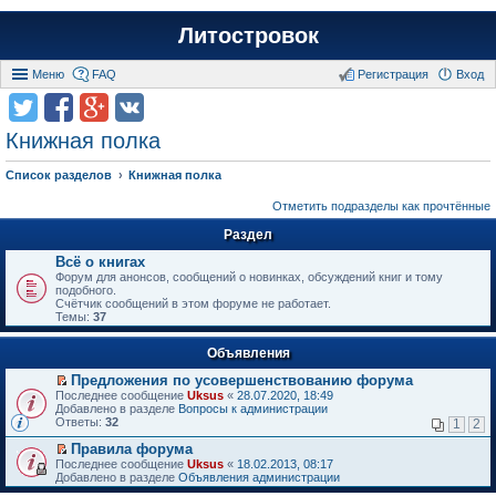
Литостровок
Меню
FAQ
Регистрация
Вход
Книжная полка
Список разделов
Книжная полка
Отметить подразделы как прочтённые
Раздел
Всё о книгах
Форум для анонсов, сообщений о новинках, обсуждений книг и тому
подобного.
Счётчик сообщений в этом форуме не работает.
Темы:
37
Объявления
Предложения по усовершенствованию форума
П
Последнее сообщение
Uksus
«
28.07.2020, 18:49
е
Добавлено в разделе
Вопросы к администрации
р
Ответы:
32
1
2
е
й
Правила форума
т
П
Последнее сообщение
Uksus
«
18.02.2013, 08:17
и
е
Добавлено в разделе
Объявления администрации
к
р