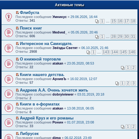
п
е
е
Активные темы
й
р
т
в
Флибуста
и
о
П
к
Последнее сообщение
Умникус
«
29.06.2026, 16:44
м
е
п
Ответы:
341
1
…
15
16
17
18
у
р
е
н
е
р
Поиск книг
е
й
в
П
Последнее сообщение
Medved_
«
05.05.2026, 20:46
п
т
о
е
Ответы:
606
1
…
28
29
30
31
р
и
м
р
о
к
у
е
Интересное на Самиздате.
ч
п
н
й
П
Последнее сообщение
Звёзды Светят
«
06.10.2025, 21:46
и
е
е
т
е
Ответы:
2908
1
…
143
144
145
146
т
р
п
и
р
а
в
р
к
е
О книжной торговле
н
о
о
п
й
П
Последнее сообщение
atakan
«
23.05.2020, 08:53
н
м
ч
е
т
е
Ответы:
22
1
2
о
у
и
р
и
р
м
н
т
в
к
е
Книги нашего детства.
у
е
а
о
п
й
П
Последнее сообщение
с
АрхивЪ
«
16.02.2019, 12:07
п
н
м
е
т
е
Ответы:
о
57
р
1
2
3
н
у
р
и
р
о
о
о
н
в
к
е
Андреев А.А. Очень хочется жить
б
ч
м
е
о
п
й
П
щ
и
Последнее сообщение
у
dobryiviewer
«
03.01.2019, 20:18
п
м
е
т
е
е
т
Ответы:
с
2
р
у
р
и
р
н
а
о
о
н
в
Книги в е-форматах
к
е
и
н
о
ч
е
о
П
п
Последнее сообщение
й
atakan
«
13.08.2018, 06:05
ю
н
б
и
п
м
е
е
Ответы:
т
8
о
щ
т
р
у
р
р
и
м
е
а
о
Андрей Круз и его романы
н
е
в
к
у
н
н
ч
П
е
Последнее сообщение
й
Ронин
«
01.07.2018, 23:08
о
п
с
и
н
и
е
п
Ответы:
т
33
м
1
2
е
о
ю
о
т
р
р
и
у
р
о
м
а
е
о
Либрусек
к
н
в
б
у
н
й
ч
П
п
е
Последнее сообщение
dimg
«
06.02.2018, 23:49
о
щ