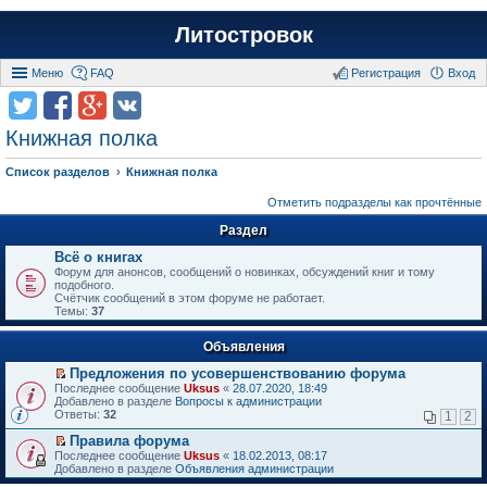
Литостровок
Меню
FAQ
Регистрация
Вход
Книжная полка
Список разделов
Книжная полка
Отметить подразделы как прочтённые
Раздел
Всё о книгах
Форум для анонсов, сообщений о новинках, обсуждений книг и тому
подобного.
Счётчик сообщений в этом форуме не работает.
Темы:
37
Объявления
Предложения по усовершенствованию форума
П
Последнее сообщение
Uksus
«
28.07.2020, 18:49
е
Добавлено в разделе
Вопросы к администрации
р
Ответы:
32
1
2
е
й
Правила форума
т
П
Последнее сообщение
Uksus
«
18.02.2013, 08:17
и
е
Добавлено в разделе
Объявления администрации
к
р