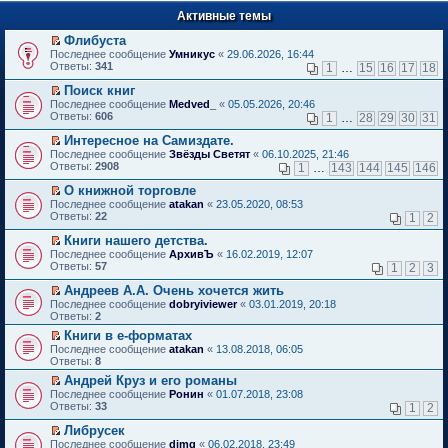
п
е
е
Активные темы
й
р
т
в
Флибуста
и
о
П
к
Последнее сообщение
Умникус
«
29.06.2026, 16:44
м
е
п
Ответы:
341
1
…
15
16
17
18
у
р
е
н
е
р
Поиск книг
е
й
в
П
Последнее сообщение
Medved_
«
05.05.2026, 20:46
п
т
о
е
Ответы:
606
1
…
28
29
30
31
р
и
м
р
о
к
у
е
Интересное на Самиздате.
ч
п
н
й
П
Последнее сообщение
Звёзды Светят
«
06.10.2025, 21:46
и
е
е
т
е
Ответы:
2908
1
…
143
144
145
146
т
р
п
и
р
а
в
р
к
е
О книжной торговле
н
о
о
п
й
П
Последнее сообщение
atakan
«
23.05.2020, 08:53
н
м
ч
е
т
е
Ответы:
22
1
2
о
у
и
р
и
р
м
н
т
в
к
е
Книги нашего детства.
у
е
а
о
п
й
П
Последнее сообщение
с
АрхивЪ
«
16.02.2019, 12:07
п
н
м
е
т
е
Ответы:
о
57
р
1
2
3
н
у
р
и
р
о
о
о
н
в
к
е
Андреев А.А. Очень хочется жить
б
ч
м
е
о
п
й
П
щ
и
Последнее сообщение
у
dobryiviewer
«
03.01.2019, 20:18
п
м
е
т
е
е
т
Ответы:
с
2
р
у
р
и
р
н
а
о
о
н
в
Книги в е-форматах
к
е
и
н
о
ч
е
о
П
п
Последнее сообщение
й
atakan
«
13.08.2018, 06:05
ю
н
б
и
п
м
е
е
Ответы:
т
8
о
щ
т
р
у
р
р
и
м
е
а
о
Андрей Круз и его романы
н
е
в
к
у
н
н
ч
П
е
Последнее сообщение
й
Ронин
«
01.07.2018, 23:08
о
п
с
и
н
и
е
п
Ответы:
т
33
м
1
2
е
о
ю
о
т
р
р
и
у
р
о
м
а
е
о
Либрусек
к
н
в
б
у
н
й
ч
П
п
е
Последнее сообщение
dimg
«
06.02.2018, 23:49
о
щ