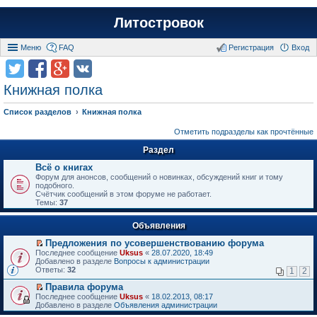
Литостровок
Меню
FAQ
Регистрация
Вход
Книжная полка
Список разделов
Книжная полка
Отметить подразделы как прочтённые
Раздел
Всё о книгах
Форум для анонсов, сообщений о новинках, обсуждений книг и тому
подобного.
Счётчик сообщений в этом форуме не работает.
Темы:
37
Объявления
Предложения по усовершенствованию форума
П
Последнее сообщение
Uksus
«
28.07.2020, 18:49
е
Добавлено в разделе
Вопросы к администрации
р
Ответы:
32
1
2
е
й
Правила форума
т
П
Последнее сообщение
Uksus
«
18.02.2013, 08:17
и
е
Добавлено в разделе
Объявления администрации
к
р