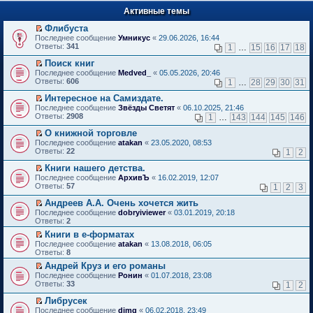
п
е
е
Активные темы
й
р
т
в
Флибуста
и
о
П
к
Последнее сообщение
Умникус
«
29.06.2026, 16:44
м
е
п
Ответы:
341
1
…
15
16
17
18
у
р
е
н
е
р
Поиск книг
е
й
в
П
Последнее сообщение
Medved_
«
05.05.2026, 20:46
п
т
о
е
Ответы:
606
1
…
28
29
30
31
р
и
м
р
о
к
у
е
Интересное на Самиздате.
ч
п
н
й
П
Последнее сообщение
Звёзды Светят
«
06.10.2025, 21:46
и
е
е
т
е
Ответы:
2908
1
…
143
144
145
146
т
р
п
и
р
а
в
р
к
е
О книжной торговле
н
о
о
п
й
П
Последнее сообщение
atakan
«
23.05.2020, 08:53
н
м
ч
е
т
е
Ответы:
22
1
2
о
у
и
р
и
р
м
н
т
в
к
е
Книги нашего детства.
у
е
а
о
п
й
П
Последнее сообщение
с
АрхивЪ
«
16.02.2019, 12:07
п
н
м
е
т
е
Ответы:
о
57
р
1
2
3
н
у
р
и
р
о
о
о
н
в
к
е
Андреев А.А. Очень хочется жить
б
ч
м
е
о
п
й
П
щ
и
Последнее сообщение
у
dobryiviewer
«
03.01.2019, 20:18
п
м
е
т
е
е
т
Ответы:
с
2
р
у
р
и
р
н
а
о
о
н
в
Книги в е-форматах
к
е
и
н
о
ч
е
о
П
п
Последнее сообщение
й
atakan
«
13.08.2018, 06:05
ю
н
б
и
п
м
е
е
Ответы:
т
8
о
щ
т
р
у
р
р
и
м
е
а
о
Андрей Круз и его романы
н
е
в
к
у
н
н
ч
П
е
Последнее сообщение
й
Ронин
«
01.07.2018, 23:08
о
п
с
и
н
и
е
п
Ответы:
т
33
м
1
2
е
о
ю
о
т
р
р
и
у
р
о
м
а
е
о
Либрусек
к
н
в
б
у
н
й
ч
П
п
е
Последнее сообщение
dimg
«
06.02.2018, 23:49
о
щ