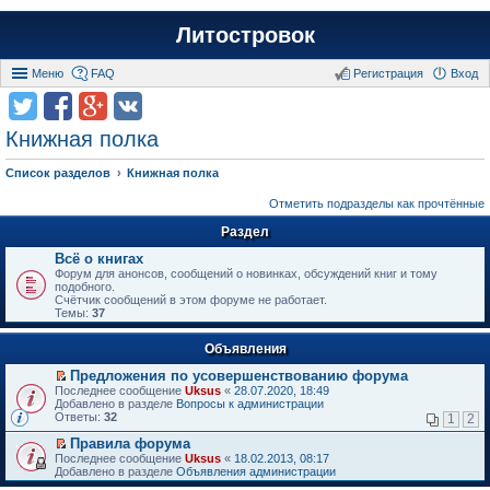
Литостровок
Меню
FAQ
Регистрация
Вход
Книжная полка
Список разделов
Книжная полка
Отметить подразделы как прочтённые
Раздел
Всё о книгах
Форум для анонсов, сообщений о новинках, обсуждений книг и тому
подобного.
Счётчик сообщений в этом форуме не работает.
Темы:
37
Объявления
Предложения по усовершенствованию форума
П
Последнее сообщение
Uksus
«
28.07.2020, 18:49
е
Добавлено в разделе
Вопросы к администрации
р
Ответы:
32
1
2
е
й
Правила форума
т
П
Последнее сообщение
Uksus
«
18.02.2013, 08:17
и
е
Добавлено в разделе
Объявления администрации
к
р