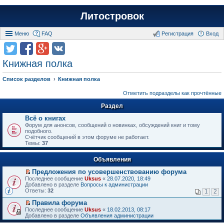
Литостровок
Меню
FAQ
Регистрация
Вход
Книжная полка
Список разделов
Книжная полка
Отметить подразделы как прочтённые
Раздел
Всё о книгах
Форум для анонсов, сообщений о новинках, обсуждений книг и тому
подобного.
Счётчик сообщений в этом форуме не работает.
Темы:
37
Объявления
Предложения по усовершенствованию форума
П
Последнее сообщение
Uksus
«
28.07.2020, 18:49
е
Добавлено в разделе
Вопросы к администрации
р
Ответы:
32
1
2
е
й
Правила форума
т
П
Последнее сообщение
Uksus
«
18.02.2013, 08:17
и
е
Добавлено в разделе
Объявления администрации
к
р