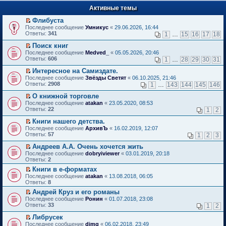
п
е
е
Активные темы
й
р
т
в
Флибуста
и
о
П
к
Последнее сообщение
Умникус
«
29.06.2026, 16:44
м
е
п
Ответы:
341
1
…
15
16
17
18
у
р
е
н
е
р
Поиск книг
е
й
в
П
Последнее сообщение
Medved_
«
05.05.2026, 20:46
п
т
о
е
Ответы:
606
1
…
28
29
30
31
р
и
м
р
о
к
у
е
Интересное на Самиздате.
ч
п
н
й
П
Последнее сообщение
Звёзды Светят
«
06.10.2025, 21:46
и
е
е
т
е
Ответы:
2908
1
…
143
144
145
146
т
р
п
и
р
а
в
р
к
е
О книжной торговле
н
о
о
п
й
П
Последнее сообщение
atakan
«
23.05.2020, 08:53
н
м
ч
е
т
е
Ответы:
22
1
2
о
у
и
р
и
р
м
н
т
в
к
е
Книги нашего детства.
у
е
а
о
п
й
П
Последнее сообщение
с
АрхивЪ
«
16.02.2019, 12:07
п
н
м
е
т
е
Ответы:
о
57
р
1
2
3
н
у
р
и
р
о
о
о
н
в
к
е
Андреев А.А. Очень хочется жить
б
ч
м
е
о
п
й
П
щ
и
Последнее сообщение
у
dobryiviewer
«
03.01.2019, 20:18
п
м
е
т
е
е
т
Ответы:
с
2
р
у
р
и
р
н
а
о
о
н
в
Книги в е-форматах
к
е
и
н
о
ч
е
о
П
п
Последнее сообщение
й
atakan
«
13.08.2018, 06:05
ю
н
б
и
п
м
е
е
Ответы:
т
8
о
щ
т
р
у
р
р
и
м
е
а
о
Андрей Круз и его романы
н
е
в
к
у
н
н
ч
П
е
Последнее сообщение
й
Ронин
«
01.07.2018, 23:08
о
п
с
и
н
и
е
п
Ответы:
т
33
м
1
2
е
о
ю
о
т
р
р
и
у
р
о
м
а
е
о
Либрусек
к
н
в
б
у
н
й
ч
П
п
е
Последнее сообщение
dimg
«
06.02.2018, 23:49
о
щ