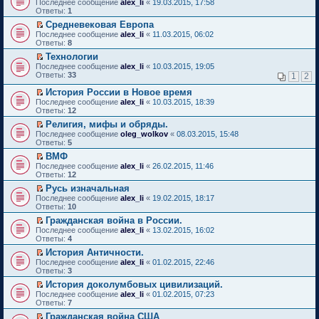
о
П
о
Последнее сообщение
е
alex_li
«
19.03.2015, 17:58
т
м
е
п
т
о
е
м
Ответы:
н
1
а
у
р
р
и
б
р
у
и
н
н
в
о
Средневековая Европа
к
щ
е
с
ю
н
е
о
ч
П
п
Последнее сообщение
е
й
alex_li
«
11.03.2015, 06:02
о
о
п
м
и
е
е
Ответы:
н
т
8
о
м
р
у
т
р
р
и
и
б
у
о
Технологии
н
а
е
в
ю
к
щ
с
ч
П
е
Последнее сообщение
н
й
alex_li
«
10.03.2015, 19:05
о
п
е
о
и
е
п
Ответы:
н
т
33
м
1
2
е
н
о
т
р
р
о
и
у
р
и
б
а
е
о
История России в Новое время
м
к
н
в
ю
щ
н
й
ч
П
у
п
е
Последнее сообщение
alex_li
«
10.03.2015, 18:39
о
е
н
т
и
е
с
е
п
Ответы:
12
м
н
о
и
т
р
о
р
р
у
и
Религия, мифы и обряды.
м
к
а
е
о
в
о
н
ю
П
у
п
Последнее сообщение
н
й
oleg_wolkov
«
08.03.2015, 15:48
б
о
ч
е
е
с
е
Ответы:
н
т
5
щ
м
и
п
р
о
р
о
и
е
у
т
р
ВМФ
е
о
в
м
к
н
н
а
о
П
Последнее сообщение
й
alex_li
«
26.02.2015, 11:46
б
о
у
п
и
е
н
ч
е
Ответы:
т
12
щ
м
с
е
ю
п
н
и
р
и
е
у
о
р
р
о
Русь изначальная
т
е
к
н
н
о
в
о
м
П
а
Последнее сообщение
й
alex_li
«
19.02.2015, 18:17
п
и
е
б
о
ч
у
е
н
Ответы:
т
10
е
ю
п
щ
м
и
с
р
н
и
р
р
е
у
Гражданская война в России.
т
о
е
о
к
в
о
н
н
П
а
о
Последнее сообщение
й
alex_li
«
13.02.2015, 16:02
м
п
о
ч
и
е
е
н
б
Ответы:
т
4
у
е
м
и
ю
п
р
н
щ
и
с
р
у
История Античности.
т
р
е
о
е
к
о
в
н
П
а
Последнее сообщение
о
й
alex_li
«
01.02.2015, 22:46
м
н
п
о
о
е
е
н
Ответы:
ч
т
3
у
и
е
б
м
п
р
н
и
и
с
ю
р
щ
у
История доколумбовых цивилизаций.
р
е
о
т
к
о
в
е
н
П
Последнее сообщение
о
й
alex_li
«
01.02.2015, 07:23
м
а
п
о
о
н
е
е
Ответы:
ч
т
7
у
н
е
б
м
и
п
р
и
и
с
н
р
щ
у
Гражданская война США
ю
р
е