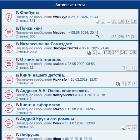
п
е
е
Активные темы
й
р
т
в
Флибуста
и
о
П
к
Последнее сообщение
Умникус
«
29.06.2026, 16:44
м
е
п
Ответы:
341
1
…
15
16
17
18
у
р
е
н
е
р
Поиск книг
е
й
в
П
Последнее сообщение
Medved_
«
05.05.2026, 20:46
п
т
о
е
Ответы:
606
1
…
28
29
30
31
р
и
м
р
о
к
у
е
Интересное на Самиздате.
ч
п
н
й
П
Последнее сообщение
Звёзды Светят
«
06.10.2025, 21:46
и
е
е
т
е
Ответы:
2908
1
…
143
144
145
146
т
р
п
и
р
а
в
р
к
е
О книжной торговле
н
о
о
п
й
П
Последнее сообщение
atakan
«
23.05.2020, 08:53
н
м
ч
е
т
е
Ответы:
22
1
2
о
у
и
р
и
р
м
н
т
в
к
е
Книги нашего детства.
у
е
а
о
п
й
П
Последнее сообщение
с
АрхивЪ
«
16.02.2019, 12:07
п
н
м
е
т
е
Ответы:
о
57
р
1
2
3
н
у
р
и
р
о
о
о
н
в
к
е
Андреев А.А. Очень хочется жить
б
ч
м
е
о
п
й
П
щ
и
Последнее сообщение
у
dobryiviewer
«
03.01.2019, 20:18
п
м
е
т
е
е
т
Ответы:
с
2
р
у
р
и
р
н
а
о
о
н
в
Книги в е-форматах
к
е
и
н
о
ч
е
о
П
п
Последнее сообщение
й
atakan
«
13.08.2018, 06:05
ю
н
б
и
п
м
е
е
Ответы:
т
8
о
щ
т
р
у
р
р
и
м
е
а
о
Андрей Круз и его романы
н
е
в
к
у
н
н
ч
П
е
Последнее сообщение
й
Ронин
«
01.07.2018, 23:08
о
п
с
и
н
и
е
п
Ответы:
т
33
м
1
2
е
о
ю
о
т
р
р
и
у
р
о
м
а
е
о
Либрусек
к
н
в
б
у
н
й
ч
П
п
е
Последнее сообщение
dimg
«
06.02.2018, 23:49
о
щ