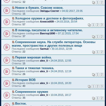
с
н
т
и
е
е
п
Ответы:
32
м
1
2
е
о
о
и
т
р
р
р
у
н
о
м
к
а
е
в
о
Новое в бумаге. Совсем новое.
н
и
б
у
п
н
й
о
ч
П
е
Последнее сообщение
Звёзды Светят
«
04.02.2017, 23:35
ю
щ
с
е
н
т
м
и
е
п
Ответы:
15
е
о
р
о
и
у
т
р
р
н
о
в
Холодное оружие и доспехи в фотографиях.
м
к
н
а
е
о
и
б
о
П
у
п
е
Последнее сообщение
н
й
Алексей09
«
24.03.2016, 20:54
ч
ю
щ
м
е
с
е
п
Ответы:
н
т
57
1
2
3
и
е
у
р
о
р
р
о
и
т
н
н
е
о
в
о
В помощь писателю и активному читателю.
м
к
а
и
е
й
б
о
ч
П
у
п
Последнее сообщение
н
Виктор1690
«
07.12.2015, 17:54
ю
п
т
щ
м
и
е
с
е
Ответы:
н
37
1
2
р
и
е
у
т
р
о
р
о
о
к
н
н
а
е
о
в
Современная наука. На службе литератора. Основы
м
ч
п
и
е
н
й
б
о
П
у
магии, пространства и других полезных веще
и
е
ю
п
н
т
щ
м
е
с
Последнее сообщение
Sarmat
«
30.10.2015, 22:06
т
р
р
о
и
е
у
р
о
Ответы:
22
а
1
2
в
о
м
к
н
н
е
о
н
о
ч
у
п
и
е
й
б
Первая мировая война.
н
м
и
с
е
ю
п
т
щ
П
о
Последнее сообщение
у
alex_li
«
24.04.2015, 12:55
т
о
р
р
и
е
е
м
Ответы:
н
15
а
о
в
о
к
н
р
у
е
н
б
о
ч
п
и
Танки и тяжелая техника.
е
с
п
н
щ
м
и
е
ю
П
Последнее сообщение
й
alex_li
«
24.04.2015, 12:19
о
р
о
е
у
т
р
е
Ответы:
т
26
1
2
о
о
м
н
н
а
в
р
и
б
ч
у
и
е
н
о
е
История ВОВ
к
щ
и
с
ю
п
н
м
й
П
п
Последнее сообщение
е
alex_li
«
10.04.2015, 18:20
т
о
р
о
у
т
е
е
Ответы:
н
40
а
1
2
3
о
о
м
н
и
р
р
и
н
б
ч
у
е
к
е
в
Современное оружие
ю
н
щ
и
с
п
п
й
о
П
о
Последнее сообщение
е
alex_li
«
10.04.2015, 18:17
т
о
р
е
т
м
е
м
Ответы:
н
35
а
1
2
о
о
р
и
у
р
у
и
н
б
ч
в
к
н
е
с
Восток.
ю
н
щ
и
о
п
е
й