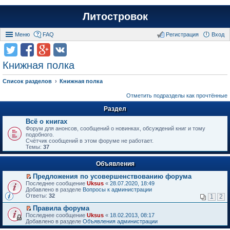
Литостровок
Меню
FAQ
Регистрация
Вход
Книжная полка
Список разделов
Книжная полка
Отметить подразделы как прочтённые
Раздел
Всё о книгах
Форум для анонсов, сообщений о новинках, обсуждений книг и тому
подобного.
Счётчик сообщений в этом форуме не работает.
Темы:
37
Объявления
Предложения по усовершенствованию форума
П
Последнее сообщение
Uksus
«
28.07.2020, 18:49
е
Добавлено в разделе
Вопросы к администрации
р
Ответы:
32
1
2
е
й
Правила форума
т
П
Последнее сообщение
Uksus
«
18.02.2013, 08:17
и
е
Добавлено в разделе
Объявления администрации
к
р