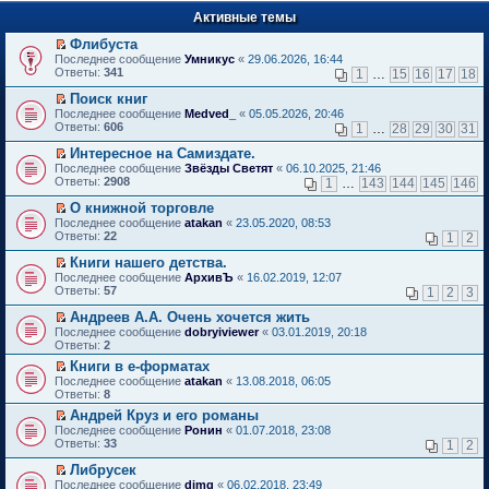
п
е
е
Активные темы
й
р
т
в
Флибуста
и
о
П
к
Последнее сообщение
Умникус
«
29.06.2026, 16:44
м
е
п
Ответы:
341
1
…
15
16
17
18
у
р
е
н
е
р
Поиск книг
е
й
в
П
Последнее сообщение
Medved_
«
05.05.2026, 20:46
п
т
о
е
Ответы:
606
1
…
28
29
30
31
р
и
м
р
о
к
у
е
Интересное на Самиздате.
ч
п
н
й
П
Последнее сообщение
Звёзды Светят
«
06.10.2025, 21:46
и
е
е
т
е
Ответы:
2908
1
…
143
144
145
146
т
р
п
и
р
а
в
р
к
е
О книжной торговле
н
о
о
п
й
П
Последнее сообщение
atakan
«
23.05.2020, 08:53
н
м
ч
е
т
е
Ответы:
22
1
2
о
у
и
р
и
р
м
н
т
в
к
е
Книги нашего детства.
у
е
а
о
п
й
П
Последнее сообщение
с
АрхивЪ
«
16.02.2019, 12:07
п
н
м
е
т
е
Ответы:
о
57
р
1
2
3
н
у
р
и
р
о
о
о
н
в
к
е
Андреев А.А. Очень хочется жить
б
ч
м
е
о
п
й
П
щ
и
Последнее сообщение
у
dobryiviewer
«
03.01.2019, 20:18
п
м
е
т
е
е
т
Ответы:
с
2
р
у
р
и
р
н
а
о
о
н
в
Книги в е-форматах
к
е
и
н
о
ч
е
о
П
п
Последнее сообщение
й
atakan
«
13.08.2018, 06:05
ю
н
б
и
п
м
е
е
Ответы:
т
8
о
щ
т
р
у
р
р
и
м
е
а
о
Андрей Круз и его романы
н
е
в
к
у
н
н
ч
П
е
Последнее сообщение
й
Ронин
«
01.07.2018, 23:08
о
п
с
и
н
и
е
п
Ответы:
т
33
м
1
2
е
о
ю
о
т
р
р
и
у
р
о
м
а
е
о
Либрусек
к
н
в
б
у
н
й
ч
П
п
е
Последнее сообщение
dimg
«
06.02.2018, 23:49
о
щ