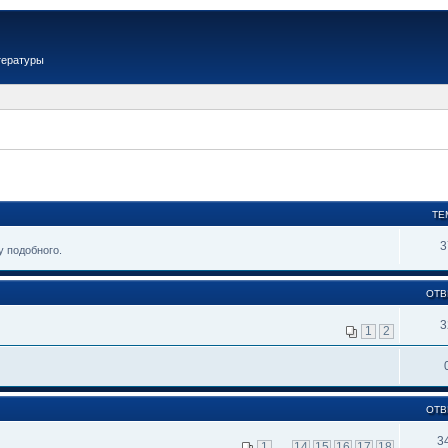
тературы
ТЕ
3
у подобного.
ОТВ
3
1
2
ОТВ
3
1
…
14
15
16
17
18