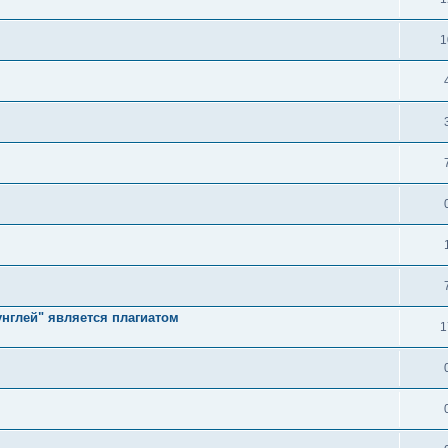
1
унглей" является плагиатом
1