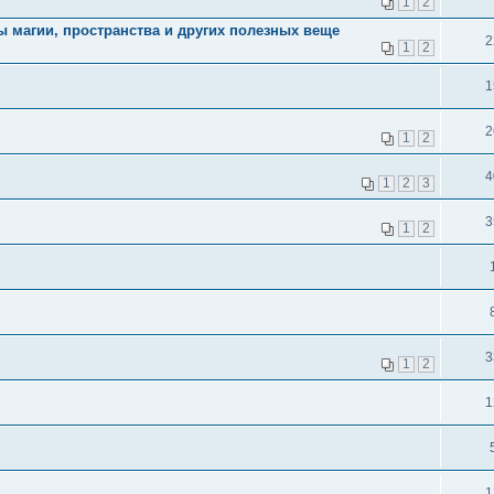
1
2
ы магии, пространства и других полезных веще
2
1
2
1
2
1
2
4
1
2
3
3
1
2
3
1
2
1
1