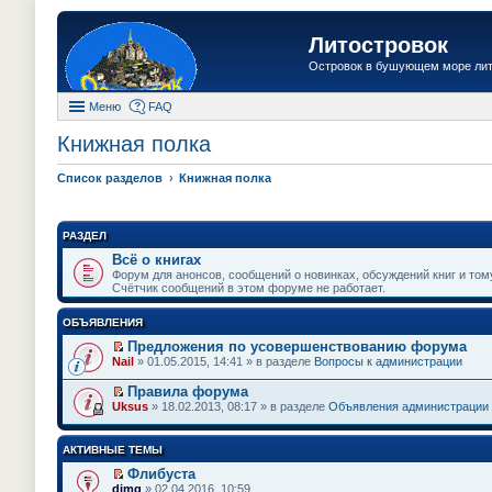
Литостровок
Островок в бушующем море ли
Меню
FAQ
Книжная полка
Список разделов
Книжная полка
РАЗДЕЛ
Всё о книгах
Форум для анонсов, сообщений о новинках, обсуждений книг и том
Счётчик сообщений в этом форуме не работает.
ОБЪЯВЛЕНИЯ
Предложения по усовершенствованию форума
П
Nail
» 01.05.2015, 14:41 » в разделе
Вопросы к администрации
е
р
Правила форума
е
П
Uksus
» 18.02.2013, 08:17 » в разделе
Объявления администрации
й
е
т
р
и
е
АКТИВНЫЕ ТЕМЫ
к
й
п
т
Флибуста
е
и
П
dimg
» 02.04.2016, 10:59
р