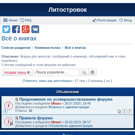
Литостровок
Меню
FAQ
Регистрация
Вход
Всё о книгах
Список разделов
Книжная полка
Всё о книгах
Описание:
Форум для анонсов, сообщений о новинках, обсуждений книг и тому
подобного.
Счётчик сообщений в этом форуме не работает.
Новая тема
Отметить темы как прочтённые
• 37 тем • Страница 1 из 1
Объявления
Предложения по усовершенствованию форума
П
Последнее сообщение
Uksus
«
28.07.2020, 18:49
е
Добавлено в разделе
Вопросы к администрации
р
Ответы:
32
1
2
е
й
Правила форума
т
П
Последнее сообщение
Uksus
«
18.02.2013, 08:17
и
е
Добавлено в разделе
Объявления администрации
к
р
п
е
е