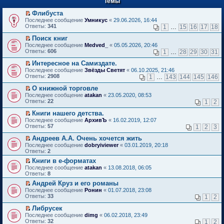
Темы
й
р
т
в
Флибуста
и
о
П
к
Последнее сообщение
Умникус
«
29.06.2026, 16:44
м
е
п
Ответы:
341
1
…
15
16
17
18
у
р
е
н
е
р
Поиск книг
е
й
в
П
Последнее сообщение
Medved_
«
05.05.2026, 20:46
п
т
о
е
Ответы:
606
1
…
28
29
30
31
р
и
м
р
о
к
у
е
Интересное на Самиздате.
ч
п
н
й
П
Последнее сообщение
Звёзды Светят
«
06.10.2025, 21:46
и
е
е
т
е
Ответы:
2908
1
…
143
144
145
146
т
р
п
и
р
а
в
р
к
е
О книжной торговле
н
о
о
п
й
П
Последнее сообщение
atakan
«
23.05.2020, 08:53
н
м
ч
е
т
е
Ответы:
22
1
2
о
у
и
р
и
р
м
н
т
в
к
е
Книги нашего детства.
у
е
а
о
п
й
П
Последнее сообщение
с
АрхивЪ
«
16.02.2019, 12:07
п
н
м
е
т
е
Ответы:
о
57
р
1
2
3
н
у
р
и
р
о
о
о
н
в
к
е
Андреев А.А. Очень хочется жить
б
ч
м
е
о
п
й
П
щ
и
Последнее сообщение
у
dobryiviewer
«
03.01.2019, 20:18
п
м
е
т
е
е
т
Ответы:
с
2
р
у
р
и
р
н
а
о
о
н
в
Книги в е-форматах
к
е
и
н
о
ч
е
о
П
п
Последнее сообщение
й
atakan
«
13.08.2018, 06:05
ю
н
б
и
п
м
е
е
Ответы:
т
8
о
щ
т
р
у
р
р
и
м
е
а
о
Андрей Круз и его романы
н
е
в
к
у
н
н
ч
П
е
Последнее сообщение
й
Ронин
«
01.07.2018, 23:08
о
п
с
и
н
и
е
п
Ответы:
т
33
м
1
2
е
о
ю
о
т
р
р
и
у
р
о
м
а
е
о
Либрусек
к
н
в
б
у
н
й
ч
П
п
е
Последнее сообщение
dimg
«
06.02.2018, 23:49
о
щ
с
н
т
и
е
е
п
Ответы:
32
м
1
2
е
о