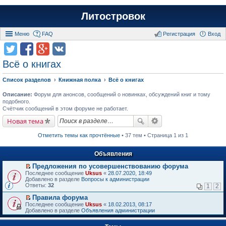
Литостровок
Меню
FAQ
Регистрация
Вход
Всё о книгах
Список разделов
Книжная полка
Всё о книгах
Описание:
Форум для анонсов, сообщений о новинках, обсуждений книг и тому
подобного.
Счётчик сообщений в этом форуме не работает.
Новая тема
Отметить темы как прочтённые
• 37 тем • Страница 1 из 1
Объявления
Предложения по усовершенствованию форума
П
Последнее сообщение
Uksus
«
28.07.2020, 18:49
е
Добавлено в разделе
Вопросы к администрации
р
Ответы:
32
1
2
е
й
Правила форума
т
П
Последнее сообщение
Uksus
«
18.02.2013, 08:17
и
е
Добавлено в разделе
Объявления администрации
к
р
п
е
е