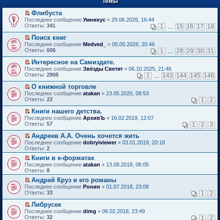
Темы
й
р
т
в
Флибуста
и
о
П
к
Последнее сообщение
Умникус
«
29.06.2026, 16:44
м
е
п
Ответы:
341
1
…
15
16
17
18
у
р
е
н
е
р
Поиск книг
е
й
в
П
Последнее сообщение
Medved_
«
05.05.2026, 20:46
п
т
о
е
Ответы:
606
1
…
28
29
30
31
р
и
м
р
о
к
у
е
Интересное на Самиздате.
ч
п
н
й
П
Последнее сообщение
Звёзды Светят
«
06.10.2025, 21:46
и
е
е
т
е
Ответы:
2908
1
…
143
144
145
146
т
р
п
и
р
а
в
р
к
е
О книжной торговле
н
о
о
п
й
П
Последнее сообщение
atakan
«
23.05.2020, 08:53
н
м
ч
е
т
е
Ответы:
22
1
2
о
у
и
р
и
р
м
н
т
в
к
е
Книги нашего детства.
у
е
а
о
п
й
П
Последнее сообщение
с
АрхивЪ
«
16.02.2019, 12:07
п
н
м
е
т
е
Ответы:
о
57
р
1
2
3
н
у
р
и
р
о
о
о
н
в
к
е
Андреев А.А. Очень хочется жить
б
ч
м
е
о
п
й
П
щ
и
Последнее сообщение
у
dobryiviewer
«
03.01.2019, 20:18
п
м
е
т
е
е
т
Ответы:
с
2
р
у
р
и
р
н
а
о
о
н
в
Книги в е-форматах
к
е
и
н
о
ч
е
о
П
п
Последнее сообщение
й
atakan
«
13.08.2018, 06:05
ю
н
б
и
п
м
е
е
Ответы:
т
8
о
щ
т
р
у
р
р
и
м
е
а
о
Андрей Круз и его романы
н
е
в
к
у
н
н
ч
П
е
Последнее сообщение
й
Ронин
«
01.07.2018, 23:08
о
п
с
и
н
и
е
п
Ответы:
т
33
м
1
2
е
о
ю
о
т
р
р
и
у
р
о
м
а
е
о
Либрусек
к
н
в
б
у
н
й
ч
П
п
е
Последнее сообщение
dimg
«
06.02.2018, 23:49
о
щ
с
н
т
и
е
е
п
Ответы:
32
м
1
2
е
о