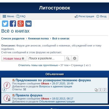
Литостровок
Меню
FAQ
Регистрация
Вход
Всё о книгах
Список разделов
Книжная полка
Всё о книгах
Описание:
Форум для анонсов, сообщений о новинках, обсуждений книг и тому
подобного.
Счётчик сообщений в этом форуме не работает.
Новая тема
Отметить темы как прочтённые
• 37 тем • Страница 1 из 1
Объявления
Предложения по усовершенствованию форума
П
Последнее сообщение
Uksus
«
28.07.2020, 18:49
е
Добавлено в разделе
Вопросы к администрации
р
Ответы:
32
1
2
е
й
Правила форума
т
П
Последнее сообщение
Uksus
«
18.02.2013, 08:17
и
е
Добавлено в разделе
Объявления администрации
к
р
п
е
е