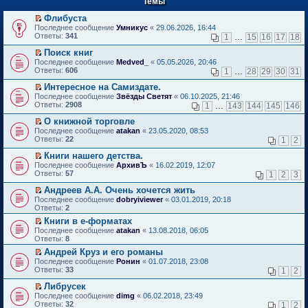
Темы
й
р
т
в
Флибуста
и
о
П
к
Последнее сообщение
Умникус
«
29.06.2026, 16:44
м
е
п
Ответы:
341
1
…
15
16
17
18
у
р
е
н
е
р
Поиск книг
е
й
в
П
Последнее сообщение
Medved_
«
05.05.2026, 20:46
п
т
о
е
Ответы:
606
1
…
28
29
30
31
р
и
м
р
о
к
у
е
Интересное на Самиздате.
ч
п
н
й
П
Последнее сообщение
Звёзды Светят
«
06.10.2025, 21:46
и
е
е
т
е
Ответы:
2908
1
…
143
144
145
146
т
р
п
и
р
а
в
р
к
е
О книжной торговле
н
о
о
п
й
П
Последнее сообщение
atakan
«
23.05.2020, 08:53
н
м
ч
е
т
е
Ответы:
22
1
2
о
у
и
р
и
р
м
н
т
в
к
е
Книги нашего детства.
у
е
а
о
п
й
П
Последнее сообщение
с
АрхивЪ
«
16.02.2019, 12:07
п
н
м
е
т
е
Ответы:
о
57
р
1
2
3
н
у
р
и
р
о
о
о
н
в
к
е
Андреев А.А. Очень хочется жить
б
ч
м
е
о
п
й
П
щ
и
Последнее сообщение
у
dobryiviewer
«
03.01.2019, 20:18
п
м
е
т
е
е
т
Ответы:
с
2
р
у
р
и
р
н
а
о
о
н
в
Книги в е-форматах
к
е
и
н
о
ч
е
о
П
п
Последнее сообщение
й
atakan
«
13.08.2018, 06:05
ю
н
б
и
п
м
е
е
Ответы:
т
8
о
щ
т
р
у
р
р
и
м
е
а
о
Андрей Круз и его романы
н
е
в
к
у
н
н
ч
П
е
Последнее сообщение
й
Ронин
«
01.07.2018, 23:08
о
п
с
и
н
и
е
п
Ответы:
т
33
м
1
2
е
о
ю
о
т
р
р
и
у
р
о
м
а
е
о
Либрусек
к
н
в
б
у
н
й
ч
П
п
е
Последнее сообщение
dimg
«
06.02.2018, 23:49
о
щ
с
н
т
и
е
е
п
Ответы:
32
м
1
2
е
о