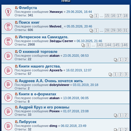
Темы
й
р
т
в
Флибуста
и
о
П
к
Последнее сообщение
Умникус
«
29.06.2026, 16:44
м
е
п
Ответы:
341
1
…
15
16
17
18
у
р
е
н
е
р
Поиск книг
е
й
в
П
Последнее сообщение
Medved_
«
05.05.2026, 20:46
п
т
о
е
Ответы:
606
1
…
28
29
30
31
р
и
м
р
о
к
у
е
Интересное на Самиздате.
ч
п
н
й
П
Последнее сообщение
Звёзды Светят
«
06.10.2025, 21:46
и
е
е
т
е
Ответы:
2908
1
…
143
144
145
146
т
р
п
и
р
а
в
р
к
е
О книжной торговле
н
о
о
п
й
П
Последнее сообщение
atakan
«
23.05.2020, 08:53
н
м
ч
е
т
е
Ответы:
22
1
2
о
у
и
р
и
р
м
н
т
в
к
е
Книги нашего детства.
у
е
а
о
п
й
П
Последнее сообщение
с
АрхивЪ
«
16.02.2019, 12:07
п
н
м
е
т
е
Ответы:
о
57
р
1
2
3
н
у
р
и
р
о
о
о
н
в
к
е
Андреев А.А. Очень хочется жить
б
ч
м
е
о
п
й
П
щ
и
Последнее сообщение
у
dobryiviewer
«
03.01.2019, 20:18
п
м
е
т
е
е
т
Ответы:
с
2
р
у
р
и
р
н
а
о
о
н
в
Книги в е-форматах
к
е
и
н
о
ч
е
о
П
п
Последнее сообщение
й
atakan
«
13.08.2018, 06:05
ю
н
б
и
п
м
е
е
Ответы:
т
8
о
щ
т
р
у
р
р
и
м
е
а
о
Андрей Круз и его романы
н
е
в
к
у
н
н
ч
П
е
Последнее сообщение
й
Ронин
«
01.07.2018, 23:08
о
п
с
и
н
и
е
п
Ответы:
т
33
м
1
2
е
о
ю
о
т
р
р
и
у
р
о
м
а
е
о
Либрусек
к
н
в
б
у
н
й
ч
П
п
е
Последнее сообщение
dimg
«
06.02.2018, 23:49
о
щ
с
н
т
и
е
е
п
Ответы:
32
м
1
2
е
о