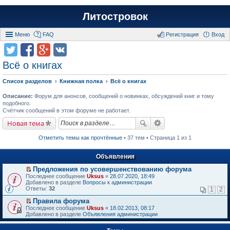
Литостровок
Меню
FAQ
Регистрация
Вход
Всё о книгах
Список разделов
Книжная полка
Всё о книгах
Описание:
Форум для анонсов, сообщений о новинках, обсуждений книг и тому
подобного.
Счётчик сообщений в этом форуме не работает.
Новая тема
Отметить темы как прочтённые
• 37 тем • Страница 1 из 1
Объявления
Предложения по усовершенствованию форума
П
Последнее сообщение
Uksus
«
28.07.2020, 18:49
е
Добавлено в разделе
Вопросы к администрации
р
Ответы:
32
1
2
е
й
Правила форума
т
П
Последнее сообщение
Uksus
«
18.02.2013, 08:17
и
е
Добавлено в разделе
Объявления администрации
к
р
п
е
е