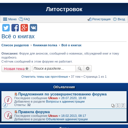
Литостровок
Меню
FAQ
Регистрация
Вход
Всё о книгах
Список разделов
Книжная полка
Всё о книгах
Описание:
Форум для анонсов, сообщений о новинках, обсуждений книг и тому
подобного.
Счётчик сообщений в этом форуме не работает.
Новая тема
Отметить темы как прочтённые
• 37 тем • Страница 1 из 1
Объявления
Предложения по усовершенствованию форума
П
Последнее сообщение
Uksus
«
28.07.2020, 18:49
е
Добавлено в разделе
Вопросы к администрации
р
Ответы:
32
1
2
е
й
Правила форума
т
П
Последнее сообщение
Uksus
«
18.02.2013, 08:17
и
е
Добавлено в разделе
Объявления администрации
к
р
п
е
е