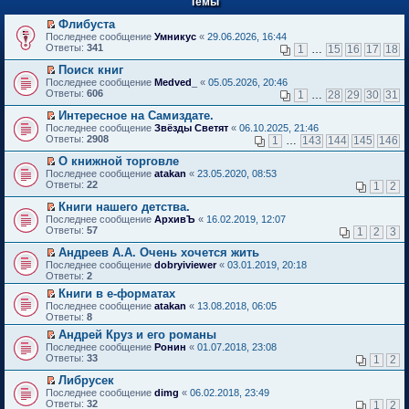
Темы
й
р
т
в
Флибуста
и
о
П
к
Последнее сообщение
Умникус
«
29.06.2026, 16:44
м
е
п
Ответы:
341
1
…
15
16
17
18
у
р
е
н
е
р
Поиск книг
е
й
в
П
Последнее сообщение
Medved_
«
05.05.2026, 20:46
п
т
о
е
Ответы:
606
1
…
28
29
30
31
р
и
м
р
о
к
у
е
Интересное на Самиздате.
ч
п
н
й
П
Последнее сообщение
Звёзды Светят
«
06.10.2025, 21:46
и
е
е
т
е
Ответы:
2908
1
…
143
144
145
146
т
р
п
и
р
а
в
р
к
е
О книжной торговле
н
о
о
п
й
П
Последнее сообщение
atakan
«
23.05.2020, 08:53
н
м
ч
е
т
е
Ответы:
22
1
2
о
у
и
р
и
р
м
н
т
в
к
е
Книги нашего детства.
у
е
а
о
п
й
П
Последнее сообщение
с
АрхивЪ
«
16.02.2019, 12:07
п
н
м
е
т
е
Ответы:
о
57
р
1
2
3
н
у
р
и
р
о
о
о
н
в
к
е
Андреев А.А. Очень хочется жить
б
ч
м
е
о
п
й
П
щ
и
Последнее сообщение
у
dobryiviewer
«
03.01.2019, 20:18
п
м
е
т
е
е
т
Ответы:
с
2
р
у
р
и
р
н
а
о
о
н
в
Книги в е-форматах
к
е
и
н
о
ч
е
о
П
п
Последнее сообщение
й
atakan
«
13.08.2018, 06:05
ю
н
б
и
п
м
е
е
Ответы:
т
8
о
щ
т
р
у
р
р
и
м
е
а
о
Андрей Круз и его романы
н
е
в
к
у
н
н
ч
П
е
Последнее сообщение
й
Ронин
«
01.07.2018, 23:08
о
п
с
и
н
и
е
п
Ответы:
т
33
м
1
2
е
о
ю
о
т
р
р
и
у
р
о
м
а
е
о
Либрусек
к
н
в
б
у
н
й
ч
П
п
е
Последнее сообщение
dimg
«
06.02.2018, 23:49
о
щ
с
н
т
и
е
е
п
Ответы:
32
м
1
2
е
о