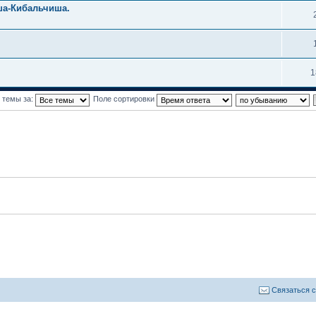
ша-Кибальчиша.
1
 темы за:
Поле сортировки
Связаться 