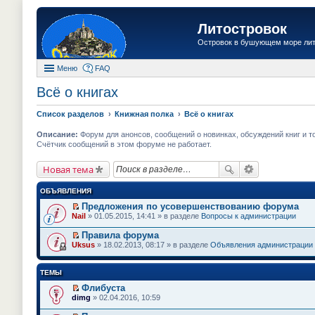
Литостровок
Островок в бушующем море ли
Меню
FAQ
Всё о книгах
Список разделов
Книжная полка
Всё о книгах
Описание:
Форум для анонсов, сообщений о новинках, обсуждений книг и т
Счётчик сообщений в этом форуме не работает.
Новая тема
ОБЪЯВЛЕНИЯ
Предложения по усовершенствованию форума
П
Nail
» 01.05.2015, 14:41 » в разделе
Вопросы к администрации
е
р
Правила форума
е
П
Uksus
» 18.02.2013, 08:17 » в разделе
Объявления администрации
й
е
т
р
и
е
ТЕМЫ
к
й
п
т
Флибуста
е
и
П
dimg
» 02.04.2016, 10:59
р
к
е
в
п
р
о