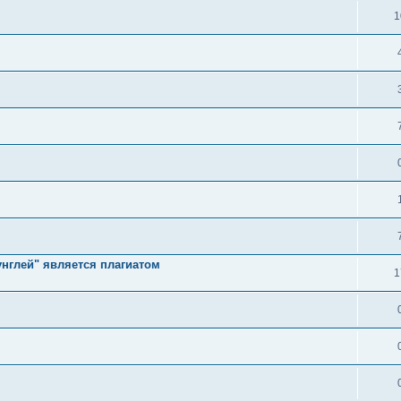
1
унглей" является плагиатом
1