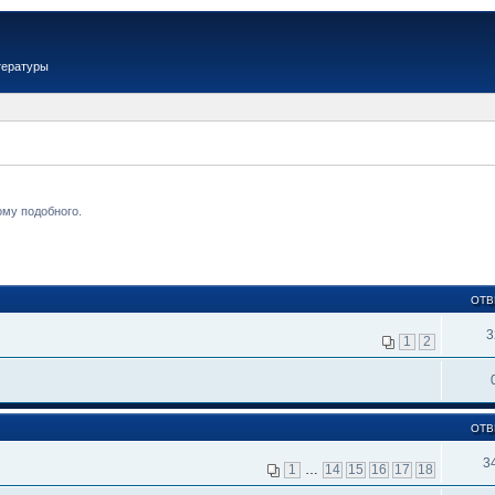
тературы
ому подобного.
ОТВ
3
1
2
ОТВ
3
1
…
14
15
16
17
18