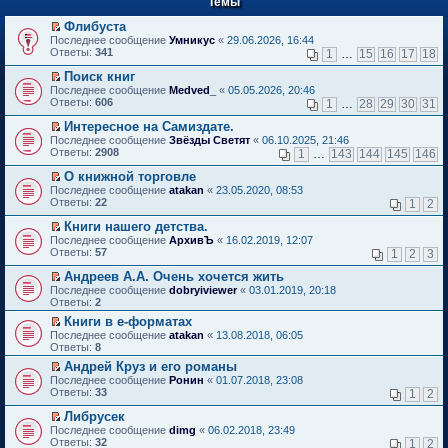
Темы
й
р
т
в
Флибуста
и
о
П
к
Последнее сообщение
Умникус
«
29.06.2026, 16:44
м
е
п
Ответы:
341
1
…
15
16
17
18
у
р
е
н
е
р
Поиск книг
е
й
в
П
Последнее сообщение
Medved_
«
05.05.2026, 20:46
п
т
о
е
Ответы:
606
1
…
28
29
30
31
р
и
м
р
о
к
у
е
Интересное на Самиздате.
ч
п
н
й
П
Последнее сообщение
Звёзды Светят
«
06.10.2025, 21:46
и
е
е
т
е
Ответы:
2908
1
…
143
144
145
146
т
р
п
и
р
а
в
р
к
е
О книжной торговле
н
о
о
п
й
П
Последнее сообщение
atakan
«
23.05.2020, 08:53
н
м
ч
е
т
е
Ответы:
22
1
2
о
у
и
р
и
р
м
н
т
в
к
е
Книги нашего детства.
у
е
а
о
п
й
П
Последнее сообщение
с
АрхивЪ
«
16.02.2019, 12:07
п
н
м
е
т
е
Ответы:
о
57
р
1
2
3
н
у
р
и
р
о
о
о
н
в
к
е
Андреев А.А. Очень хочется жить
б
ч
м
е
о
п
й
П
щ
и
Последнее сообщение
у
dobryiviewer
«
03.01.2019, 20:18
п
м
е
т
е
е
т
Ответы:
с
2
р
у
р
и
р
н
а
о
о
н
в
Книги в е-форматах
к
е
и
н
о
ч
е
о
П
п
Последнее сообщение
й
atakan
«
13.08.2018, 06:05
ю
н
б
и
п
м
е
е
Ответы:
т
8
о
щ
т
р
у
р
р
и
м
е
а
о
Андрей Круз и его романы
н
е
в
к
у
н
н
ч
П
е
Последнее сообщение
й
Ронин
«
01.07.2018, 23:08
о
п
с
и
н
и
е
п
Ответы:
т
33
м
1
2
е
о
ю
о
т
р
р
и
у
р
о
м
а
е
о
Либрусек
к
н
в
б
у
н
й
ч
П
п
е
Последнее сообщение
dimg
«
06.02.2018, 23:49
о
щ
с
н
т
и
е
е
п
Ответы:
32
м
1
2
е
о