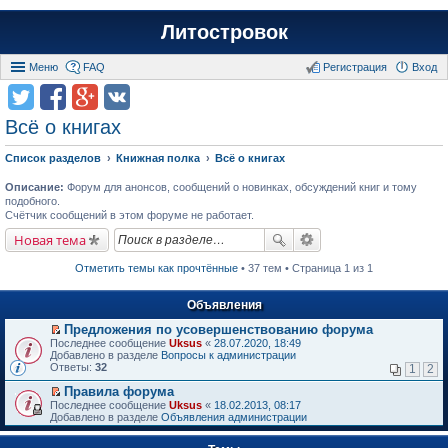
Литостровок
Меню
FAQ
Регистрация
Вход
Всё о книгах
Список разделов
Книжная полка
Всё о книгах
Описание:
Форум для анонсов, сообщений о новинках, обсуждений книг и тому
подобного.
Счётчик сообщений в этом форуме не работает.
Новая тема
Отметить темы как прочтённые
• 37 тем • Страница 1 из 1
Объявления
Предложения по усовершенствованию форума
П
Последнее сообщение
Uksus
«
28.07.2020, 18:49
е
Добавлено в разделе
Вопросы к администрации
р
Ответы:
32
1
2
е
й
Правила форума
т
П
Последнее сообщение
Uksus
«
18.02.2013, 08:17
и
е
Добавлено в разделе
Объявления администрации
к
р
п
е
е