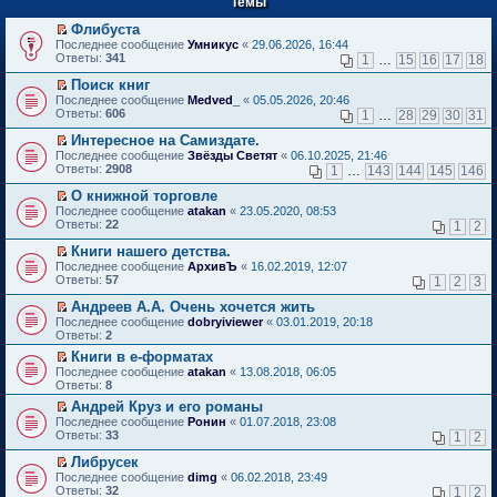
Темы
й
р
т
в
Флибуста
и
о
П
к
Последнее сообщение
Умникус
«
29.06.2026, 16:44
м
е
п
Ответы:
341
1
…
15
16
17
18
у
р
е
н
е
р
Поиск книг
е
й
в
П
Последнее сообщение
Medved_
«
05.05.2026, 20:46
п
т
о
е
Ответы:
606
1
…
28
29
30
31
р
и
м
р
о
к
у
е
Интересное на Самиздате.
ч
п
н
й
П
Последнее сообщение
Звёзды Светят
«
06.10.2025, 21:46
и
е
е
т
е
Ответы:
2908
1
…
143
144
145
146
т
р
п
и
р
а
в
р
к
е
О книжной торговле
н
о
о
п
й
П
Последнее сообщение
atakan
«
23.05.2020, 08:53
н
м
ч
е
т
е
Ответы:
22
1
2
о
у
и
р
и
р
м
н
т
в
к
е
Книги нашего детства.
у
е
а
о
п
й
П
Последнее сообщение
с
АрхивЪ
«
16.02.2019, 12:07
п
н
м
е
т
е
Ответы:
о
57
р
1
2
3
н
у
р
и
р
о
о
о
н
в
к
е
Андреев А.А. Очень хочется жить
б
ч
м
е
о
п
й
П
щ
и
Последнее сообщение
у
dobryiviewer
«
03.01.2019, 20:18
п
м
е
т
е
е
т
Ответы:
с
2
р
у
р
и
р
н
а
о
о
н
в
Книги в е-форматах
к
е
и
н
о
ч
е
о
П
п
Последнее сообщение
й
atakan
«
13.08.2018, 06:05
ю
н
б
и
п
м
е
е
Ответы:
т
8
о
щ
т
р
у
р
р
и
м
е
а
о
Андрей Круз и его романы
н
е
в
к
у
н
н
ч
П
е
Последнее сообщение
й
Ронин
«
01.07.2018, 23:08
о
п
с
и
н
и
е
п
Ответы:
т
33
м
1
2
е
о
ю
о
т
р
р
и
у
р
о
м
а
е
о
Либрусек
к
н
в
б
у
н
й
ч
П
п
е
Последнее сообщение
dimg
«
06.02.2018, 23:49
о
щ
с
н
т
и
е
е
п
Ответы:
32
м
1
2
е
о