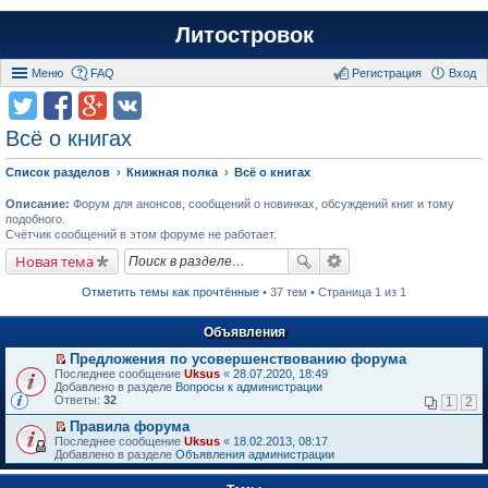
Литостровок
Меню
FAQ
Регистрация
Вход
Всё о книгах
Список разделов
Книжная полка
Всё о книгах
Описание:
Форум для анонсов, сообщений о новинках, обсуждений книг и тому
подобного.
Счётчик сообщений в этом форуме не работает.
Новая тема
Отметить темы как прочтённые
• 37 тем • Страница 1 из 1
Объявления
Предложения по усовершенствованию форума
П
Последнее сообщение
Uksus
«
28.07.2020, 18:49
е
Добавлено в разделе
Вопросы к администрации
р
Ответы:
32
1
2
е
й
Правила форума
т
П
Последнее сообщение
Uksus
«
18.02.2013, 08:17
и
е
Добавлено в разделе
Объявления администрации
к
р
п
е
е