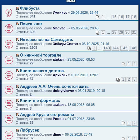
Темы
й
р
т
в
Флибуста
и
о
П
к
Последнее сообщение
Умникус
«
29.06.2026, 16:44
м
е
п
Ответы:
341
1
…
15
16
17
18
у
р
е
н
е
р
Поиск книг
е
й
в
П
Последнее сообщение
Medved_
«
05.05.2026, 20:46
п
т
о
е
Ответы:
606
1
…
28
29
30
31
р
и
м
р
о
к
у
е
Интересное на Самиздате.
ч
п
н
й
П
Последнее сообщение
Звёзды Светят
«
06.10.2025, 21:46
и
е
е
т
е
Ответы:
2908
1
…
143
144
145
146
т
р
п
и
р
а
в
р
к
е
О книжной торговле
н
о
о
п
й
П
Последнее сообщение
atakan
«
23.05.2020, 08:53
н
м
ч
е
т
е
Ответы:
22
1
2
о
у
и
р
и
р
м
н
т
в
к
е
Книги нашего детства.
у
е
а
о
п
й
П
Последнее сообщение
с
АрхивЪ
«
16.02.2019, 12:07
п
н
м
е
т
е
Ответы:
о
57
р
1
2
3
н
у
р
и
р
о
о
о
н
в
к
е
Андреев А.А. Очень хочется жить
б
ч
м
е
о
п
й
П
щ
и
Последнее сообщение
у
dobryiviewer
«
03.01.2019, 20:18
п
м
е
т
е
е
т
Ответы:
с
2
р
у
р
и
р
н
а
о
о
н
в
Книги в е-форматах
к
е
и
н
о
ч
е
о
П
п
Последнее сообщение
й
atakan
«
13.08.2018, 06:05
ю
н
б
и
п
м
е
е
Ответы:
т
8
о
щ
т
р
у
р
р
и
м
е
а
о
Андрей Круз и его романы
н
е
в
к
у
н
н
ч
П
е
Последнее сообщение
й
Ронин
«
01.07.2018, 23:08
о
п
с
и
н
и
е
п
Ответы:
т
33
м
1
2
е
о
ю
о
т
р
р
и
у
р
о
м
а
е
о
Либрусек
к
н
в
б
у
н
й
ч
П
п
е
Последнее сообщение
dimg
«
06.02.2018, 23:49
о
щ
с
н
т
и
е
е
п
Ответы:
32
м
1
2
е
о