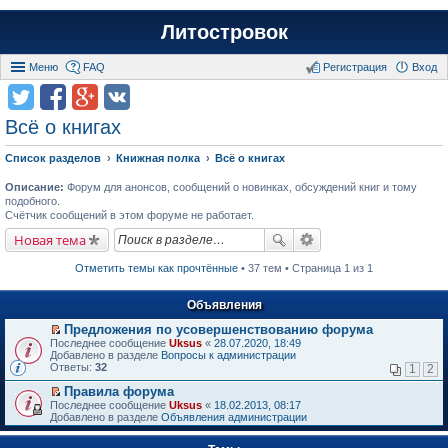
Литостровок
Меню
FAQ
Регистрация
Вход
Всё о книгах
Список разделов
Книжная полка
Всё о книгах
Описание:
Форум для анонсов, сообщений о новинках, обсуждений книг и тому
подобного.
Счётчик сообщений в этом форуме не работает.
Новая тема
Отметить темы как прочтённые
• 37 тем • Страница 1 из 1
Объявления
Предложения по усовершенствованию форума
П
Последнее сообщение
Uksus
«
28.07.2020, 18:49
е
Добавлено в разделе
Вопросы к администрации
р
Ответы:
32
1
2
е
й
Правила форума
т
П
Последнее сообщение
Uksus
«
18.02.2013, 08:17
и
е
Добавлено в разделе
Объявления администрации
к
р
п
е
е