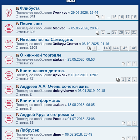
Темы
й
р
т
в
Флибуста
и
о
П
к
Последнее сообщение
Умникус
«
29.06.2026, 16:44
м
е
п
Ответы:
341
1
…
15
16
17
18
у
р
е
н
е
р
Поиск книг
е
й
в
П
Последнее сообщение
Medved_
«
05.05.2026, 20:46
п
т
о
е
Ответы:
606
1
…
28
29
30
31
р
и
м
р
о
к
у
е
Интересное на Самиздате.
ч
п
н
й
П
Последнее сообщение
Звёзды Светят
«
06.10.2025, 21:46
и
е
е
т
е
Ответы:
2908
1
…
143
144
145
146
т
р
п
и
р
а
в
р
к
е
О книжной торговле
н
о
о
п
й
П
Последнее сообщение
atakan
«
23.05.2020, 08:53
н
м
ч
е
т
е
Ответы:
22
1
2
о
у
и
р
и
р
м
н
т
в
к
е
Книги нашего детства.
у
е
а
о
п
й
П
Последнее сообщение
с
АрхивЪ
«
16.02.2019, 12:07
п
н
м
е
т
е
Ответы:
о
57
р
1
2
3
н
у
р
и
р
о
о
о
н
в
к
е
Андреев А.А. Очень хочется жить
б
ч
м
е
о
п
й
П
щ
и
Последнее сообщение
у
dobryiviewer
«
03.01.2019, 20:18
п
м
е
т
е
е
т
Ответы:
с
2
р
у
р
и
р
н
а
о
о
н
в
Книги в е-форматах
к
е
и
н
о
ч
е
о
П
п
Последнее сообщение
й
atakan
«
13.08.2018, 06:05
ю
н
б
и
п
м
е
е
Ответы:
т
8
о
щ
т
р
у
р
р
и
м
е
а
о
Андрей Круз и его романы
н
е
в
к
у
н
н
ч
П
е
Последнее сообщение
й
Ронин
«
01.07.2018, 23:08
о
п
с
и
н
и
е
п
Ответы:
т
33
м
1
2
е
о
ю
о
т
р
р
и
у
р
о
м
а
е
о
Либрусек
к
н
в
б
у
н
й
ч
П
п
е
Последнее сообщение
dimg
«
06.02.2018, 23:49
о
щ
с
н
т
и
е
е
п
Ответы:
32
м
1
2
е
о