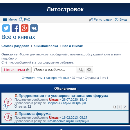
Литостровок
Меню
FAQ
Регистрация
Вход
Всё о книгах
Список разделов
Книжная полка
Всё о книгах
Описание:
Форум для анонсов, сообщений о новинках, обсуждений книг и тому
подобного.
Счётчик сообщений в этом форуме не работает.
Новая тема
Отметить темы как прочтённые
• 37 тем • Страница 1 из 1
Объявления
Предложения по усовершенствованию форума
П
Последнее сообщение
Uksus
«
28.07.2020, 18:49
е
Добавлено в разделе
Вопросы к администрации
р
Ответы:
32
1
2
е
й
Правила форума
т
П
Последнее сообщение
Uksus
«
18.02.2013, 08:17
и
е
Добавлено в разделе
Объявления администрации
к
р
п
е
е