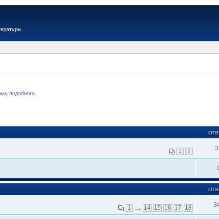
тературы
ому подобного.
ОТВ
3
1
2
ОТВ
3
1
…
14
15
16
17
18