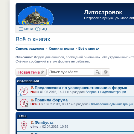
Литостровок
Островок в бушующем море ли
Меню
FAQ
Всё о книгах
Список разделов
Книжная полка
Всё о книгах
Описание:
Форум для анонсов, сообщений о новинках, обсуждений книг и т
Счётчик сообщений в этом форуме не работает.
Новая тема
ОБЪЯВЛЕНИЯ
Предложения по усовершенствованию форума
П
Nail
» 01.05.2015, 14:41 » в разделе
Вопросы к администрации
е
р
Правила форума
е
П
Uksus
» 18.02.2013, 08:17 » в разделе
Объявления администрации
й
е
т
р
и
е
ТЕМЫ
к
й
п
т
Флибуста
е
и
П
dimg
» 02.04.2016, 10:59
р
к
е
в
п
р
о