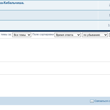
ша-Кибальчиша.
1
 темы за:
Поле сортировки
Связаться 