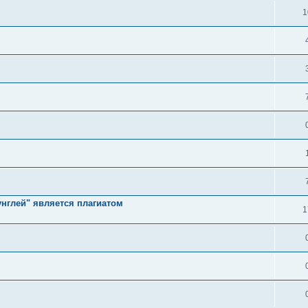
1
унглей" является плагиатом
1