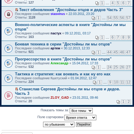
б
у
е
п
Ответы:
н
т
127
м
1
…
4
5
6
7
и
е
щ
с
р
р
о
и
у
т
р
е
о
е
о
Текст обновления "Достойны отцов и дедов Часть 3"
м
к
н
а
в
н
о
й
ч
П
у
п
е
Последнее сообщение
н
stasvirus
«
22.03.2011, 23:20
о
и
б
т
и
е
с
е
п
Ответы:
н
1128
м
1
…
54
55
56
57
ю
щ
и
т
р
о
р
р
о
у
е
к
а
е
о
в
Военно-политические аспекты в книге "Достойны ли мы
о
м
н
н
п
н
й
б
о
ч
у
е
отцов"
и
е
н
т
щ
м
и
с
п
Последнее сообщение
ю
пастух
«
09.12.2011, 03:17
р
о
и
е
у
т
о
р
Ответы:
163
1
…
6
7
8
9
в
м
к
н
н
а
о
о
о
у
п
и
е
н
б
ч
Боевая техника в серии "Достойны ли мы отцов"
м
с
е
ю
п
н
щ
и
Последнее сообщение
у
артем
«
30.12.2013, 12:33
о
р
р
о
е
т
Ответы:
н
921
1
…
44
45
46
47
о
в
о
м
н
а
е
б
о
ч
у
и
н
Прогрессорство в книге "Достойны ли мы отцов"
п
щ
м
и
с
ю
н
р
Последнее сообщение
е
у
Александр
«
15.04.2012, 17:33
т
о
о
о
Ответы:
н
н
532
а
1
…
24
25
26
27
о
м
ч
и
е
н
б
у
и
Тактика и стратегия: как воевать и как ну его нах
ю
п
н
щ
с
т
р
о
Последнее сообщение
е
Кшетуский
«
01.04.2012, 12:47
о
а
о
м
Ответы:
н
224
1
…
9
10
11
12
о
н
ч
у
и
б
н
и
с
Станислав Сергеев Достойны ли мы отцов и дедов.
ю
щ
о
т
о
П
Часть 3
е
м
а
о
е
н
Последнее сообщение
ZLOY_GAD
«
23.01.2011, 09:46
у
н
б
р
и
Ответы:
20
1
2
с
н
щ
е
ю
о
о
е
й
о
м
н
т
Показать темы за:
б
у
и
и
щ
с
Поле сортировки
ю
к
е
о
п
н
о
е
и
б
р
ю
щ
в