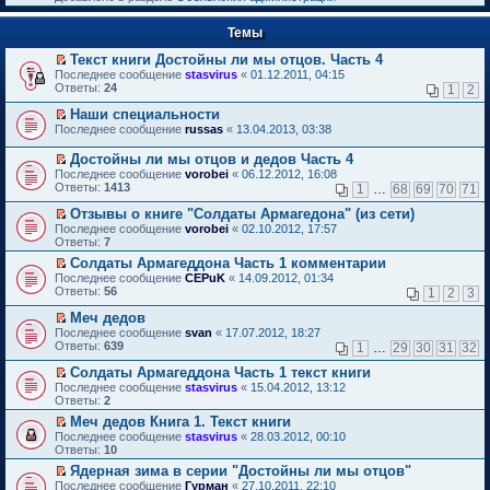
к
р
п
е
е
Темы
й
р
т
в
Текст книги Достойны ли мы отцов. Часть 4
и
о
П
к
Последнее сообщение
stasvirus
«
01.12.2011, 04:15
м
е
п
Ответы:
24
1
2
у
р
е
н
е
р
Наши специальности
е
й
в
П
Последнее сообщение
russas
«
13.04.2013, 03:38
п
т
о
е
р
и
м
р
Достойны ли мы отцов и дедов Часть 4
о
к
у
е
П
Последнее сообщение
vorobei
«
06.12.2012, 16:08
ч
п
н
й
е
Ответы:
1413
и
1
…
68
69
70
71
е
е
т
р
т
р
п
и
е
Отзывы о книге "Солдаты Армагедона" (из сети)
а
в
р
к
й
П
н
Последнее сообщение
о
vorobei
«
02.10.2012, 17:57
о
п
т
е
н
Ответы:
м
7
ч
е
и
р
о
у
и
р
Солдаты Армагеддона Часть 1 комментарии
к
е
м
н
т
в
П
п
Последнее сообщение
й
CEPuK
«
14.09.2012, 01:34
у
е
а
о
е
е
Ответы:
т
56
1
2
3
с
п
н
м
р
р
и
о
р
н
у
е
в
Меч дедов
к
о
о
о
н
й
о
П
п
Последнее сообщение
б
svan
«
17.07.2012, 18:27
ч
м
е
т
м
е
е
Ответы:
щ
639
и
1
…
29
30
31
32
у
п
и
у
р
р
е
т
с
р
к
н
е
в
Солдаты Армагеддона Часть 1 текст книги
н
а
о
о
п
е
й
о
П
и
н
Последнее сообщение
о
stasvirus
«
15.04.2012, 13:12
ч
е
п
т
м
е
ю
н
Ответы:
б
2
и
р
р
и
у
р
о
щ
т
в
о
Меч дедов Книга 1. Текст книги
к
н
е
м
е
а
о
ч
П
п
е
Последнее сообщение
й
stasvirus
«
28.03.2012, 00:10
у
н
н
м
и
е
е
п
Ответы:
т
10
с
и
н
у
т
р
р
р
и
о
ю
о
Ядерная зима в серии "Достойны ли мы отцов"
н
а
е
в
о
к
о
м
П
е
Последнее сообщение
н
й
Гурман
«
27.10.2011, 22:10
о
ч
п