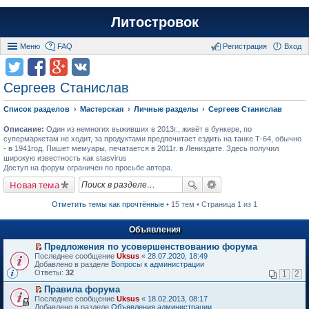
Литостровок
Меню
FAQ
Регистрация
Вход
Сергеев Станислав
Список разделов
Мастерская
Личные разделы
Сергеев Станислав
Описание:
Один из немногих выживших в 2013г., живёт в бункере, по
супермаркетам не ходит, за продуктами предпочитает ездить на танке Т-64, обычно
- в 1941год. Пишет мемуары, печатается в 2011г. в Лениздате. Здесь получил
широкую известность как stasvirus
Доступ на форум ограничен по просьбе автора.
Новая тема
Отметить темы как прочтённые
• 15 тем • Страница 1 из 1
Объявления
Предложения по усовершенствованию форума
П
Последнее сообщение
Uksus
«
28.07.2020, 18:49
е
Добавлено в разделе
Вопросы к администрации
р
Ответы:
32
1
2
е
й
Правила форума
т
П
Последнее сообщение
Uksus
«
18.02.2013, 08:17
и
е
Добавлено в разделе
Объявления администрации