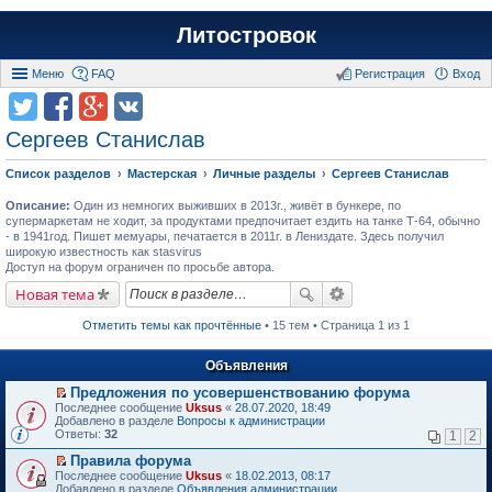
Литостровок
Меню
FAQ
Регистрация
Вход
Сергеев Станислав
Список разделов
Мастерская
Личные разделы
Сергеев Станислав
Описание:
Один из немногих выживших в 2013г., живёт в бункере, по
супермаркетам не ходит, за продуктами предпочитает ездить на танке Т-64, обычно
- в 1941год. Пишет мемуары, печатается в 2011г. в Лениздате. Здесь получил
широкую известность как stasvirus
Доступ на форум ограничен по просьбе автора.
Новая тема
Отметить темы как прочтённые
• 15 тем • Страница 1 из 1
Объявления
Предложения по усовершенствованию форума
П
Последнее сообщение
Uksus
«
28.07.2020, 18:49
е
Добавлено в разделе
Вопросы к администрации
р
Ответы:
32
1
2
е
й
Правила форума
т
П
Последнее сообщение
Uksus
«
18.02.2013, 08:17
и
е
Добавлено в разделе
Объявления администрации