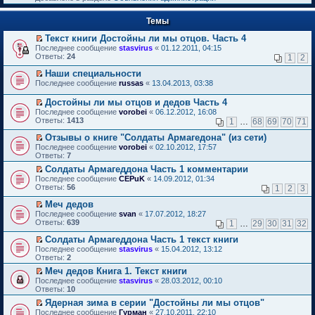
к
р
п
е
е
Темы
й
р
т
в
Текст книги Достойны ли мы отцов. Часть 4
и
о
П
к
Последнее сообщение
stasvirus
«
01.12.2011, 04:15
м
е
п
Ответы:
24
1
2
у
р
е
н
е
р
Наши специальности
е
й
в
П
Последнее сообщение
russas
«
13.04.2013, 03:38
п
т
о
е
р
и
м
р
Достойны ли мы отцов и дедов Часть 4
о
к
у
е
П
Последнее сообщение
vorobei
«
06.12.2012, 16:08
ч
п
н
й
е
Ответы:
1413
и
1
…
68
69
70
71
е
е
т
р
т
р
п
и
е
Отзывы о книге "Солдаты Армагедона" (из сети)
а
в
р
к
й
П
н
Последнее сообщение
о
vorobei
«
02.10.2012, 17:57
о
п
т
е
н
Ответы:
м
7
ч
е
и
р
о
у
и
р
Солдаты Армагеддона Часть 1 комментарии
к
е
м
н
т
в
П
п
Последнее сообщение
й
CEPuK
«
14.09.2012, 01:34
у
е
а
о
е
е
Ответы:
т
56
1
2
3
с
п
н
м
р
р
и
о
р
н
у
е
в
Меч дедов
к
о
о
о
н
й
о
П
п
Последнее сообщение
б
svan
«
17.07.2012, 18:27
ч
м
е
т
м
е
е
Ответы:
щ
639
и
1
…
29
30
31
32
у
п
и
у
р
р
е
т
с
р
к
н
е
в
Солдаты Армагеддона Часть 1 текст книги
н
а
о
о
п
е
й
о
П
и
н
Последнее сообщение
о
stasvirus
«
15.04.2012, 13:12
ч
е
п
т
м
е
ю
н
Ответы:
б
2
и
р
р
и
у
р
о
щ
т
в
о
Меч дедов Книга 1. Текст книги
к
н
е
м
е
а
о
ч
П
п
е
Последнее сообщение
й
stasvirus
«
28.03.2012, 00:10
у
н
н
м
и
е
е
п
Ответы:
т
10
с
и
н
у
т
р
р
р
и
о
ю
о
Ядерная зима в серии "Достойны ли мы отцов"
н
а
е
в
о
к
о
м
П
е
Последнее сообщение
н
й
Гурман
«
27.10.2011, 22:10
о
ч
п