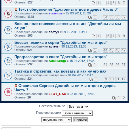
б
у
е
п
Ответы:
н
т
127
м
1
…
4
5
6
7
и
е
щ
с
р
р
о
и
у
т
р
е
о
е
о
Текст обновления "Достойны отцов и дедов Часть 3"
м
к
н
а
в
н
о
й
ч
П
у
п
е
Последнее сообщение
н
stasvirus
«
22.03.2011, 23:20
о
и
б
т
и
е
с
е
п
Ответы:
н
1128
м
1
…
54
55
56
57
ю
щ
и
т
р
о
р
р
о
у
е
к
а
е
о
в
Военно-политические аспекты в книге "Достойны ли мы
о
м
н
н
п
н
й
б
о
ч
у
е
отцов"
и
е
н
т
щ
м
и
с
п
Последнее сообщение
ю
пастух
«
09.12.2011, 03:17
р
о
и
е
у
т
о
р
Ответы:
163
1
…
6
7
8
9
в
м
к
н
н
а
о
о
о
у
п
и
е
н
б
ч
Боевая техника в серии "Достойны ли мы отцов"
м
с
е
ю
п
н
щ
и
Последнее сообщение
у
артем
«
30.12.2013, 12:33
о
р
р
о
е
т
Ответы:
н
921
1
…
44
45
46
47
о
в
о
м
н
а
е
б
о
ч
у
и
н
Прогрессорство в книге "Достойны ли мы отцов"
п
щ
м
и
с
ю
н
р
Последнее сообщение
е
у
Александр
«
15.04.2012, 17:33
т
о
о
о
Ответы:
н
н
532
а
1
…
24
25
26
27
о
м
ч
и
е
н
б
у
и
Тактика и стратегия: как воевать и как ну его нах
ю
п
н
щ
с
т
р
о
Последнее сообщение
е
Кшетуский
«
01.04.2012, 12:47
о
а
о
м
Ответы:
н
224
1
…
9
10
11
12
о
н
ч
у
и
б
н
и
с
Станислав Сергеев Достойны ли мы отцов и дедов.
ю
щ
о
т
о
П
Часть 3
е
м
а
о
е
н
Последнее сообщение
ZLOY_GAD
«
23.01.2011, 09:46
у
н
б
р
и
Ответы:
20
1
2
с
н
щ
е
ю
о
о
е
й
о
м
н
т
Показать темы за:
б
у
и
и
щ
с
Поле сортировки
ю
к
е
о
п
н
о
е
и
б
р
ю
щ
в