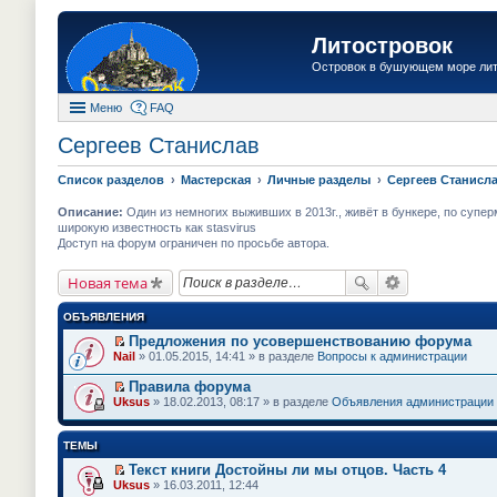
Литостровок
Островок в бушующем море ли
Меню
FAQ
Сергеев Станислав
Список разделов
Мастерская
Личные разделы
Сергеев Станисл
Описание:
Один из немногих выживших в 2013г., живёт в бункере, по суперм
широкую известность как stasvirus
Доступ на форум ограничен по просьбе автора.
Новая тема
ОБЪЯВЛЕНИЯ
Предложения по усовершенствованию форума
П
Nail
» 01.05.2015, 14:41 » в разделе
Вопросы к администрации
е
р
Правила форума
е
П
Uksus
» 18.02.2013, 08:17 » в разделе
Объявления администрации
й
е
т
р
и
е
ТЕМЫ
к
й
п
т
Текст книги Достойны ли мы отцов. Часть 4
е
и
П
Uksus
» 16.03.2011, 12:44
р
к
е