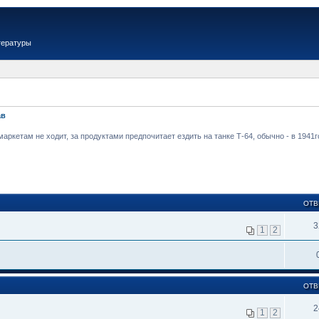
тературы
ав
аркетам не ходит, за продуктами предпочитает ездить на танке Т-64, обычно - в 1941
ОТВ
3
1
2
ОТВ
2
1
2